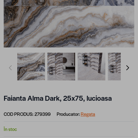
View larger image
View larger image
View larger image
View lar
Faianta Alma Dark, 25x75, lucioasa
COD PRODUS:
279399
Producator:
Regata
În stoc