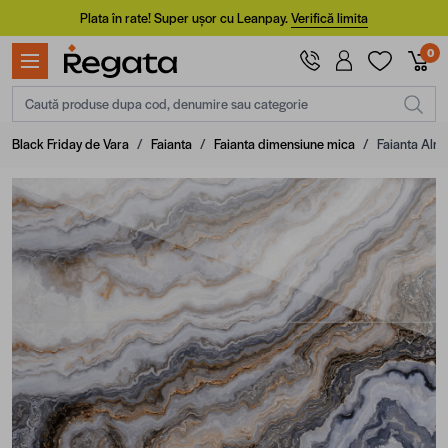
Mergi la Conținut
Plata în rate! Super ușor cu Leanpay.
Verifică limita
0
Caută produse dupa cod, denumire sau categorie
Black Friday de Vara
/
Faianta
/
Faianta dimensiune mica
/
Faianta Alma