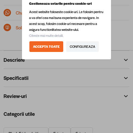
Gestioneaza setarile pentru cookie-uri
Acest website foloseste cookie-uri. Le folosim pentru
Chat pe Whatsapp
a va oferi cea mai buna experienta de navigare. In
acest scop, folosim cookie-uri necesare pentru a
Solicita postare in SEAP/SICAP
asigura functionlitatea website-ului.
Citeste mai multe detalii.
ACCEPTA TOATE
CONFIGUREAZA
Descriere
Specificatii
Review-uri
Categorii utile