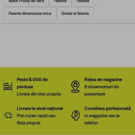
Black Friday de Vara
Faianta
Faianta
Faianta dimensiune mica
Gresie si faianta
Peste 8.000 de
Rețea de magazine
produse
8 showroomuri de
Livrare din stoc propriu
prezentare
Livrare la nivel național
Consiliere profesională
Prin curier rapid sau
In magazine sau la
flota proprie
telefon