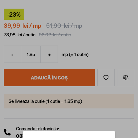
-23%
39,99 lei
/ mp
51,90 lei
/ mp
73,98 lei /
cutie
96,02 lei /
cutie
-
+
mp (=
1
cutie
)
Cantitate
ADAUGĂ ÎN COȘ
Se livreaza la cutie (1 cutie = 1.85 mp)
Comanda telefonic la:
0377 10 22 22
(L-V: 08:00 - 17:00)