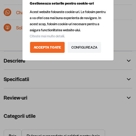
Gestioneaza setarile pentru cookie-uri
Chat pe Whatsapp
Acest website foloseste cookie-uri. Le folosim pentru
a va oferi cea mai buna experienta de navigare. In
acest scop, folosim cookie-uri necesare pentru a
Solicita postare in SEAP/SICAP
asigura functionlitatea website-ului.
Citeste mai multe detalii.
ACCEPTA TOATE
CONFIGUREAZA
Descriere
Specificatii
Review-uri
Categorii utile
Baie
Dulapuri suspendate si soldati pentru baie