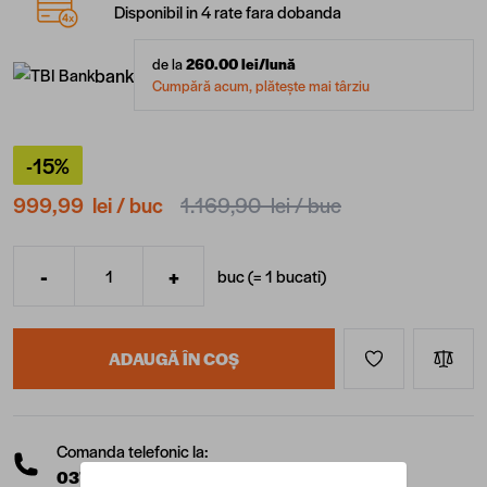
Disponibil in 4 rate fara dobanda
de la
260.00
lei/lună
bank
Cumpără acum, plătește mai târziu
-15%
999,99 lei
/ buc
1.169,90 lei
/ buc
-
+
buc (=
1
bucati
)
Cantitate
ADAUGĂ ÎN COȘ
Comanda telefonic la:
0377 10 22 22
(L-V: 08:00 - 17:00)