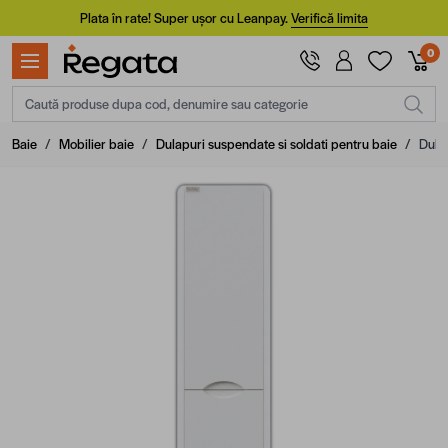
Mergi la Conținut
Plata în rate! Super ușor cu Leanpay.
Verifică limita
0
Caută produse dupa cod, denumire sau categorie
Baie
/
Mobilier baie
/
Dulapuri suspendate si soldati pentru baie
/
Dula