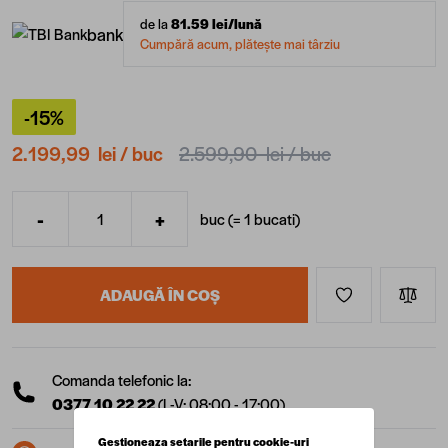
de la
81.59
lei/lună
bank
Cumpără acum, plătește mai târziu
-15%
2.199,99 lei
/ buc
2.599,90 lei
/ buc
-
+
buc (=
1
bucati
)
Cantitate
ADAUGĂ ÎN COȘ
Comanda telefonic la:
0377 10 22 22
(L-V: 08:00 - 17:00)
Gestioneaza setarile pentru cookie-uri