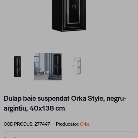
View larger image
View larger image
View larger image
Dulap baie suspendat Orka Style, negru-
argintiu, 40x138 cm
COD PRODUS:
277447
Producator:
Orka