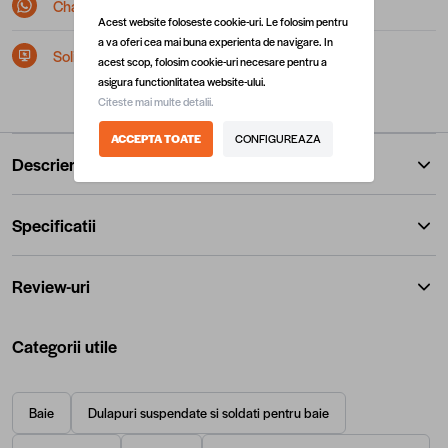
Chat pe Whatsapp
Acest website foloseste cookie-uri. Le folosim pentru
a va oferi cea mai buna experienta de navigare. In
Solicita postare in SEAP/SICAP
acest scop, folosim cookie-uri necesare pentru a
asigura functionlitatea website-ului.
Citeste mai multe detalii.
ACCEPTA TOATE
CONFIGUREAZA
Descriere
Specificatii
Review-uri
Categorii utile
Baie
Dulapuri suspendate si soldati pentru baie