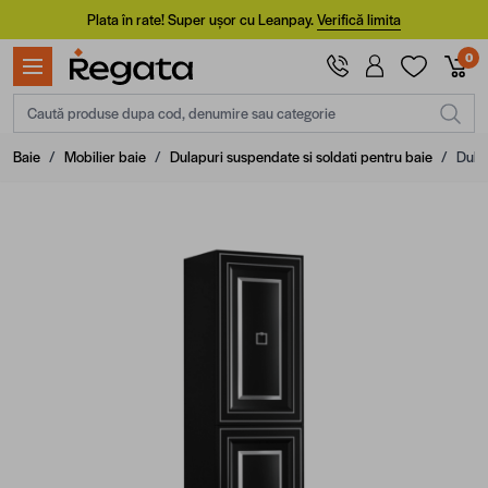
Mergi la Conținut
Plata în rate! Super ușor cu Leanpay.
Verifică limita
0
Caută produse dupa cod, denumire sau categorie
Baie
/
Mobilier baie
/
Dulapuri suspendate si soldati pentru baie
/
Dula