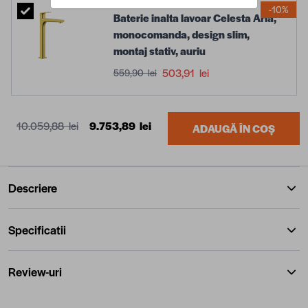
-10%
Baterie inalta lavoar Celesta Aria,
monocomanda, design slim,
montaj stativ, auriu
503,91 lei
559,90 lei
10.059,88 lei
9.753,89 lei
ADAUGĂ ÎN COȘ
Descriere
Specificatii
Review-uri