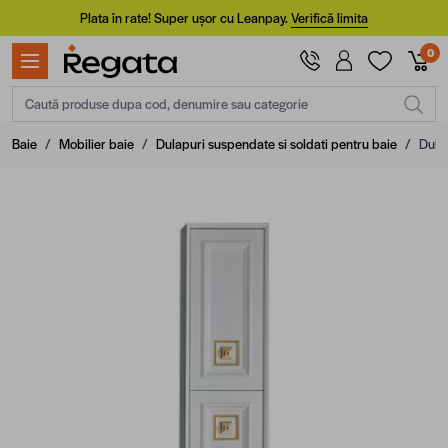
Mergi la Conținut
Plata în rate! Super ușor cu Leanpay.
Verifică limita
0
Caută produse dupa cod, denumire sau categorie
Baie
/
Mobilier baie
/
Dulapuri suspendate si soldati pentru baie
/
Dula