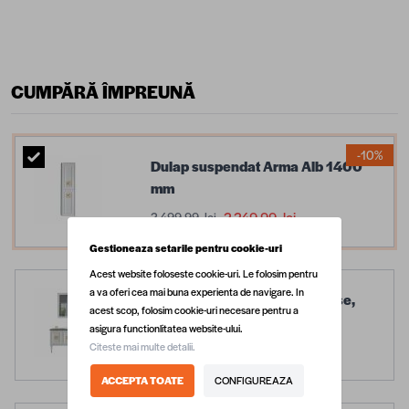
CUMPĂRĂ ÎMPREUNĂ
-10%
Dulap suspendat Arma Alb 1400
mm
2.249,99 lei
2.499,99 lei
Gestioneaza setarile pentru cookie-uri
Acest website foloseste cookie-uri. Le folosim pentru
a va oferi cea mai buna experienta de navigare. In
Set mobilier baie Arma, 3 piese,
acest scop, folosim cookie-uri necesare pentru a
alb, 120 cm
asigura functionlitatea website-ului.
Citeste mai multe detalii.
6.999,99 lei
ACCEPTA TOATE
CONFIGUREAZA