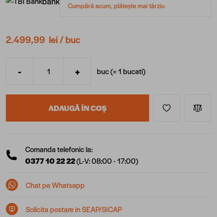
bank
Cumpără acum, plătește mai târziu
2.499,99 lei
/ buc
-
+
buc (=
1
bucati
)
Cantitate
ADAUGĂ ÎN COȘ
Comanda telefonic la:
0377 10 22 22
(L-V: 08:00 - 17:00)
Chat pe Whatsapp
Solicita postare in SEAP/SICAP