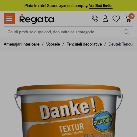
Mergi la Conținut
Plata în rate! Super ușor cu Leanpay.
Verifică limita
0
Caută produse dupa cod, denumire sau categorie
Amenajari interioare
/
Vopsele
/
Tencuieli decorative
/
Deutek Tencuia