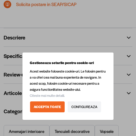
Solicita postare in SEAP/SICAP
Descriere
Specificatii
Gestioneaza setarile pentru cookie-uri
Acest website foloseste cookie-uri. Le folosim pentru
Review-uri
a va oferi cea mai buna experienta de navigare. In
acest scop, folosim cookie-uri necesare pentru a
asigura functionlitatea website-ului.
Articole similare
Citeste mai multe detalii.
ACCEPTA TOATE
CONFIGUREAZA
Categorii utile
Amenajari interioare
Tencuieli decorative
Vopsele