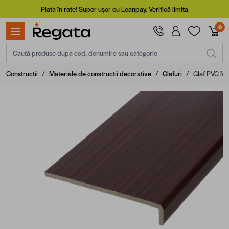
Mergi la Conținut
Plata în rate! Super ușor cu Leanpay.
Verifică limita
0
Caută produse dupa cod, denumire sau categorie
Constructii
/
Materiale de constructii decorative
/
Glafuri
/
Glaf PVC M