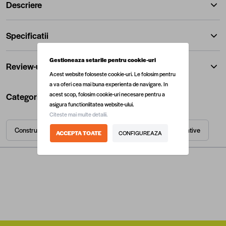
Descriere
Specificatii
Gestioneaza setarile pentru cookie-uri
Review-uri
Acest website foloseste cookie-uri. Le folosim pentru
a va oferi cea mai buna experienta de navigare. In
acest scop, folosim cookie-uri necesare pentru a
Categorii utile
asigura functionlitatea website-ului.
Citeste mai multe detalii.
Constructii
Glafuri
Materiale de constructii decorative
ACCEPTA TOATE
CONFIGUREAZA