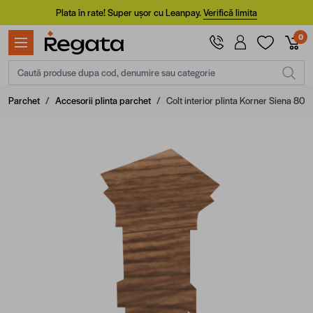
Mergi la Conținut
Plata în rate! Super ușor cu Leanpay.
Verifică limita
0
Caută produse dupa cod, denumire sau categorie
Parchet
/
Accesorii plinta parchet
/
Colt interior plinta Korner Siena 80, 