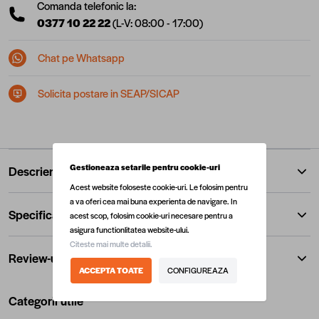
Comanda telefonic la:
0377 10 22 22
(L-V: 08:00 - 17:00)
Chat pe Whatsapp
Solicita postare in SEAP/SICAP
Gestioneaza setarile pentru cookie-uri
Descriere
Acest website foloseste cookie-uri. Le folosim pentru
a va oferi cea mai buna experienta de navigare. In
Specificatii
acest scop, folosim cookie-uri necesare pentru a
asigura functionlitatea website-ului.
Citeste mai multe detalii.
Review-uri
ACCEPTA TOATE
CONFIGUREAZA
Categorii utile