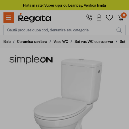
Mergi la Conținut
Plata în rate! Super ușor cu Leanpay.
Verifică limita
0
Caută produse dupa cod, denumire sau categorie
Baie
/
Ceramica sanitara
/
Vase WC
/
Set vas WC cu rezervor
/
Set v