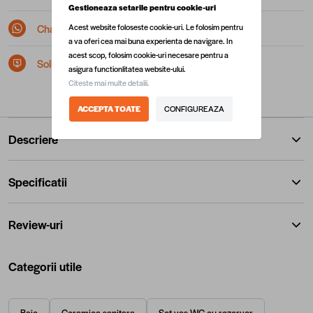
Gestioneaza setarile pentru cookie-uri
Chat pe Whatsapp
Acest website foloseste cookie-uri. Le folosim pentru
a va oferi cea mai buna experienta de navigare. In
acest scop, folosim cookie-uri necesare pentru a
Solicita postare in SEAP/SICAP
asigura functionlitatea website-ului.
Citeste mai multe detalii.
ACCEPTA TOATE
CONFIGUREAZA
Descriere
Specificatii
Review-uri
Categorii utile
Baie
Ceramica sanitara
Set vas WC cu rezervor