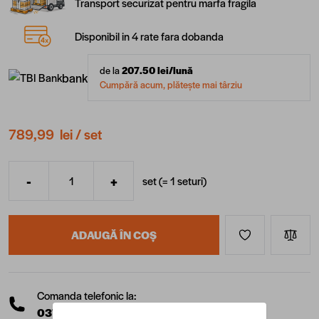
Transport securizat pentru marfa fragila
Disponibil in 4 rate fara dobanda
de la
207.50
lei/lună
bank
Cumpără acum, plătește mai târziu
789,99 lei
/ set
-
+
set (=
1
seturi
)
Cantitate
ADAUGĂ ÎN COȘ
Comanda telefonic la:
0377 10 22 22
(L-V: 08:00 - 17:00)