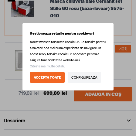
Masca chiuveta baie Cersanit set
Stillo 60 rosu (baza+lavoar) S575-
010
519,90 lei
Gestioneaza setarile pentru cookie-uri
Acest website foloseste cookie-uri. Le folosim pentru
a va oferi cea mai buna experienta de navigare. In
-10%
Oglinda baie cu LED si buton
acest scop, folosim cookie-uri necesare pentru a
touch L-1026, 60x80 cm
asigura functionlitatea website-ului.
Citeste mai multe detalii.
179,99 lei
199,99 lei
ACCEPTA TOATE
CONFIGUREAZA
719,89 lei
699,89 lei
ADAUGĂ ÎN COȘ
Descriere