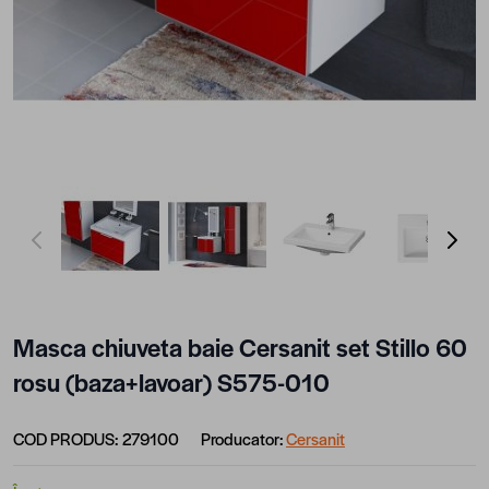
View larger image
View larger image
View larger image
View lar
Masca chiuveta baie Cersanit set Stillo 60
rosu (baza+lavoar) S575-010
COD PRODUS:
279100
Producator:
Cersanit