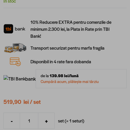
În stoc
10% Reducere EXTRA pentru comenzile de
minimum 2.300 lei, la Plata în Rate prin TBI
Bank!
Transport securizat pentru marfa fragila
Disponibil in 4 rate fara dobanda
de la
139.98
lei/lună
bank
Cumpără acum, plătește mai târziu
519,90 lei
/ set
-
+
set (=
1
seturi
)
Cantitate