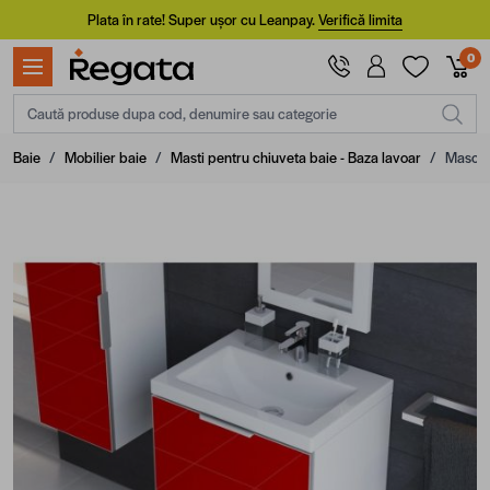
Mergi la Conținut
Plata în rate! Super ușor cu Leanpay.
Verifică limita
0
Caută produse dupa cod, denumire sau categorie
Baie
/
Mobilier baie
/
Masti pentru chiuveta baie - Baza lavoar
/
Masca 