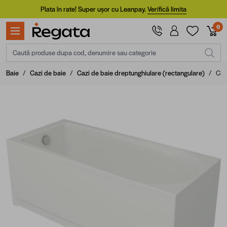
Mergi la Conținut
Plata în rate! Super ușor cu Leanpay.
Verifică limita
0
Caută produse dupa cod, denumire sau categorie
Baie
/
Cazi de baie
/
Cazi de baie dreptunghiulare (rectangulare)
/
Cad