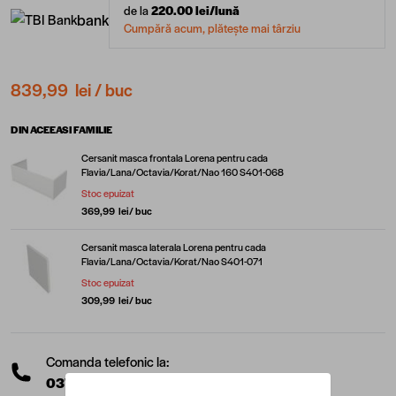
de la
220.00
lei/lună
bank
Cumpără acum, plătește mai târziu
839,99 lei
/ buc
DIN ACEEASI FAMILIE
Cersanit masca frontala Lorena pentru cada
Flavia/Lana/Octavia/Korat/Nao 160 S401-068
Stoc epuizat
369,99 lei
/ buc
Cersanit masca laterala Lorena pentru cada
Flavia/Lana/Octavia/Korat/Nao S401-071
Stoc epuizat
309,99 lei
/ buc
Comanda telefonic la:
0377 10 22 22
(L-V: 08:00 - 17:00)