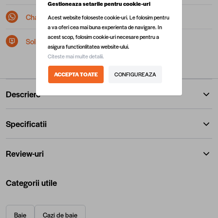
Gestioneaza setarile pentru cookie-uri
Chat pe Whatsapp
Acest website foloseste cookie-uri. Le folosim pentru
a va oferi cea mai buna experienta de navigare. In
acest scop, folosim cookie-uri necesare pentru a
Solicita postare in SEAP/SICAP
asigura functionlitatea website-ului.
Citeste mai multe detalii.
ACCEPTA TOATE
CONFIGUREAZA
Descriere
Specificatii
Review-uri
Categorii utile
Baie
Cazi de baie