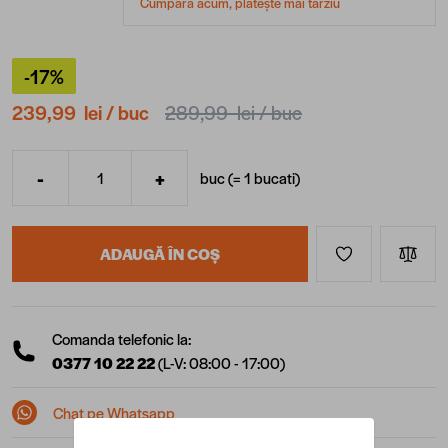
Cumpără acum, plătește mai târziu
-17%
239,99 lei
/ buc
289,99 lei
/ buc
-
+
buc (=
1
bucati
)
Cantitate
ADAUGĂ ÎN COȘ
Comanda telefonic la:
0377 10 22 22
(L-V: 08:00 - 17:00)
Chat pe Whatsapp