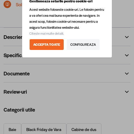
Gestioneaza setarile pentru cookie-uri
Solicita postare in SEAP/SICAP
Acest website foloseste cookie-uri. Le folosim pentru
a va oferi cea mai buna experienta de navigare. In
acest scop, folosim cookie-uri necesare pentru a
asigura functionlitatea website-ului.
Citeste mai multe detalii.
Descriere
ACCEPTA TOATE
CONFIGUREAZA
Specificatii
Documente
Review-uri
Categorii utile
Baie
Black Friday de Vara
Cabine de dus