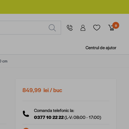
0
Centrul de ajutor
70 cm
849,99 lei
/ buc
Comanda telefonic la:
0377 10 22 22
(L-V: 08:00 - 17:00)