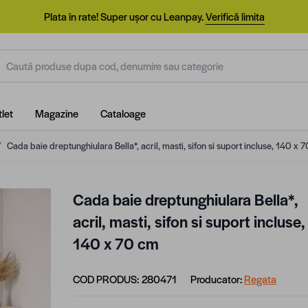
Plata în rate! Super ușor cu Leanpay.
Verifică limita
aută produse dupa cod, denumire sau categorie
let
Magazine
Cataloage
/
Cada baie dreptunghiulara Bella*, acril, masti, sifon si suport incluse, 140 x 
Cada baie dreptunghiulara Bella*,
acril, masti, sifon si suport incluse,
140 x 70 cm
COD PRODUS:
280471
Producator:
Regata