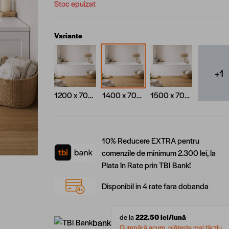
Stoc epuizat
Variante
+1
1200 x 700 mm
1400 x 700 mm
1500 x 700 mm
10% Reducere EXTRA pentru
comenzile de minimum 2.300 lei, la
Plata în Rate prin TBI Bank!
Disponibil in 4 rate fara dobanda
de la
222.50
lei/lună
bank
Cumpără acum, plătește mai târziu