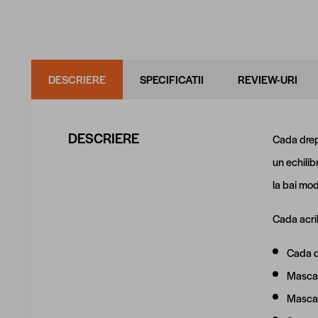
DESCRIERE
SPECIFICATII
REVIEW-URI
DESCRIERE
Cada drep
un echilib
la bai mod
Cada acril
Cada d
Masca 
Masca 