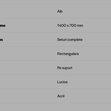
Alb
une
1400 x 700 mm
us
Seturi complete
Rectangulara
Pe suport
Lucios
Acril