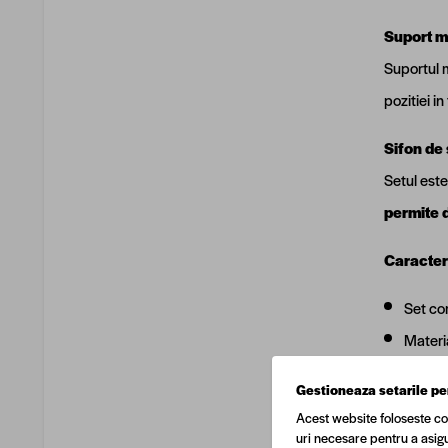
Suport me
Suportul 
pozitiei i
Sifon de 
Setul este
permite d
Caracteri
Set com
Materia
Materia
Gestioneaza setarile pe
Dimens
Acest website foloseste co
Culoare
uri necesare pentru a asigu