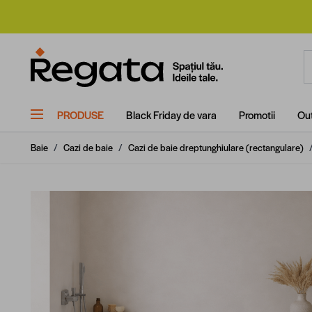
Mergi la Conținut
C
PRODUSE
Black Friday de vara
Promotii
Out
Baie
/
Cazi de baie
/
Cazi de baie dreptunghiulare (rectangulare)