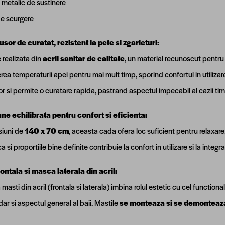
 metalic de sustinere
de scurgere
usor de curatat, rezistent la pete si zgarieturi:
 realizata din
acril sanitar de calitate
, un material recunoscut pentru r
rea temperaturii apei pentru mai mult timp, sporind confortul in utiliz
r si permite o curatare rapida, pastrand aspectul impecabil al cazii ti
e echilibrata pentru confort si eficienta:
iuni de
140 x 70 cm
, aceasta cada ofera loc suficient pentru relaxare
 si proportiile bine definite contribuie la confort in utilizare si la integ
ntala si masca laterala din acril:
masti din acril (frontala si laterala) imbina rolul estetic cu cel functi
dar si aspectul general al baii. Mastile
se monteaza si se demonteaz