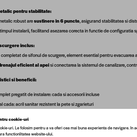
talic pentru stabilitate:
metalic robust are
sustinere in 6 puncte
, asigurand stabilitatea si dis
n timpul instalarii, facilitand asezarea corecta in functie de configuratia 
scurgere inclus:
 completat de sifonul de scurgere, element esential pentru evacuarea a
renajul eficient al apei
si conectarea la sistemul de canalizare, contri
stici si beneficii:
plet pregatit de instalare: cada si accesorii incluse
l cada: acril sanitar rezistent la pete si zgarieturi
l masca frontala si masca laterala: acril sanitar
ntru cookie-uri
iuni: 140 x 70 cm
okie-uri. Le folosim pentru a va oferi cea mai buna experienta de navigare. In a
: alb
ra functionlitatea website-ului.