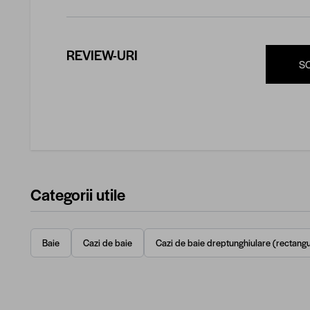
REVIEW-URI
S
Categorii utile
Baie
Cazi de baie
Cazi de baie dreptunghiulare (rectangu