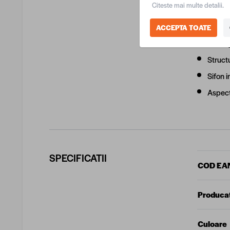
Citeste mai multe detalii.
Montaj
Dimens
ACCEPTA TOATE
Montaj
Structu
Sifon 
Aspect 
SPECIFICATII
COD EA
Produca
Culoare