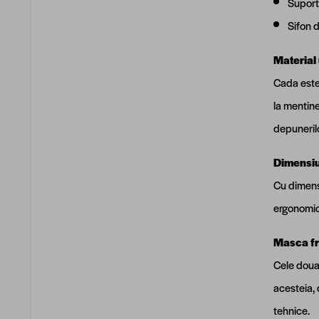
Suport
Sifon 
Material 
Cada este
la mentine
depunerilo
Dimensiun
Cu dimens
ergonomica
Masca fro
Cele doua 
acesteia, 
tehnice.