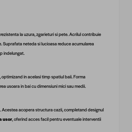
ezistenta la uzura, zgarieturi si pete. Acrilul contribuie
are. Suprafata neteda si lucioasa reduce acumularea
mp indelungat.
, optimizand in acelasi timp spatiul baii. Forma
rarea usoara in bai cu dimensiuni mici sau medii.
onal. Acestea acopera structura cazii, completand designul
a usor
, oferind acces facil pentru eventuale interventii