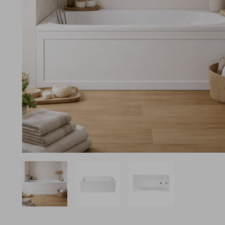
View larger image
View larger image
View larger image