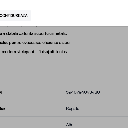
: pe suport
iune echilibrata pentru confort si optimizare spatiu
CONFIGUREAZA
 simplu si rapid – suport si masca incluse
ra stabila datorita suportului metalic
inclus pentru evacuarea eficienta a apei
modern si elegant – finisaj alb lucios
N
5940794043430
tor
Regata
Alb