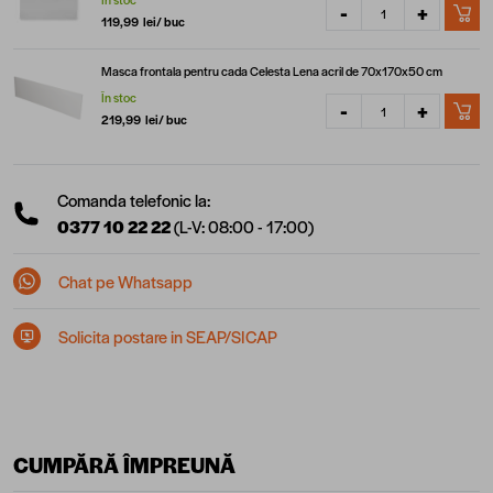
-
+
119,99 lei
/ buc
Masca frontala pentru cada Celesta Lena acril de 70x170x50 cm
În stoc
-
+
219,99 lei
/ buc
Comanda telefonic la:
0377 10 22 22
(L-V: 08:00 - 17:00)
Chat pe Whatsapp
Solicita postare in SEAP/SICAP
CUMPĂRĂ ÎMPREUNĂ