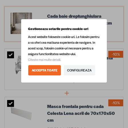
Cada baie dreptunghiulara
Celesta Lena, acril, 170 x 70 cm
Gestioneaza setarile pentru cookie-uri
609,99 lei
Acest website foloseste cookie-uri. Le folosim pentru
a va oferi cea mai buna experienta de navigare. In
acest scop, folosim cookie-uri necesare pentru a
asigura functionlitatea website-ului.
-10%
Suport pentru cada acril Celesta
Citeste mai multe detalii.
Lena 70x170x55
ACCEPTA TOATE
CONFIGUREAZA
125,99 lei
139,99 lei
-10%
Masca frontala pentru cada
Celesta Lena acril de 70x170x50
cm