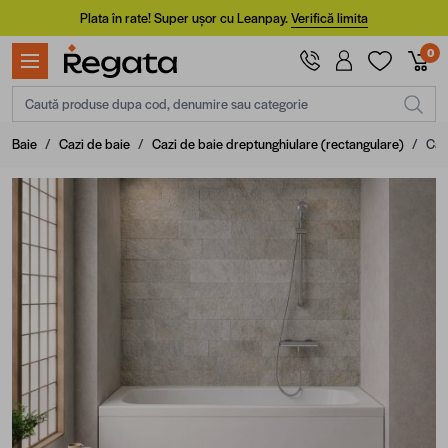
Mergi la Conținut
Plata în rate! Super ușor cu Leanpay.
Verifică limita
0
Caută produse dupa cod, denumire sau categorie
Baie
/
Cazi de baie
/
Cazi de baie dreptunghiulare (rectangulare)
/
Cad