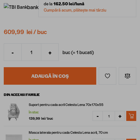
de la
162.50
lei/lună
bank
Cumpără acum, plătește mai târziu
609,99 lei
/ buc
-
+
buc (=
1
bucati
)
Cantitate
ADAUGĂ ÎN COȘ
DIN ACEEASI FAMILIE
Suport pentru cada acril Celesta Lena 70x170x55
În stoc
-
+
139,99 lei
/ buc
Masca laterala pentru cada Celesta Lena acril, 70 cm
În stoc