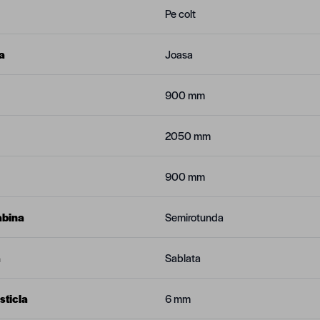
Pe colt
a
Joasa
900 mm
2050 mm
900 mm
abina
Semirotunda
a
Sablata
sticla
6 mm