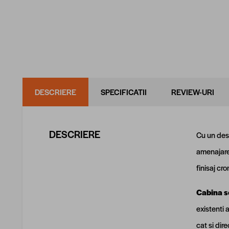
DESCRIERE
SPECIFICATII
REVIEW-URI
DESCRIERE
Cu un desi
amenajarea
finisaj cr
Cabina se
existenti 
cat si dir