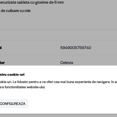
 securizata sablata cu grosime de 6 mm
de culisare cu role
N
5949005759740
tor
Celesta
ntru cookie-uri
une
900 x 900 x 1900 mm
okie-uri. Le folosim pentru a va oferi cea mai buna experienta de navigare. In a
ra functionlitatea website-ului.
 (kg)
39
CONFIGUREAZA
ial
Sticla