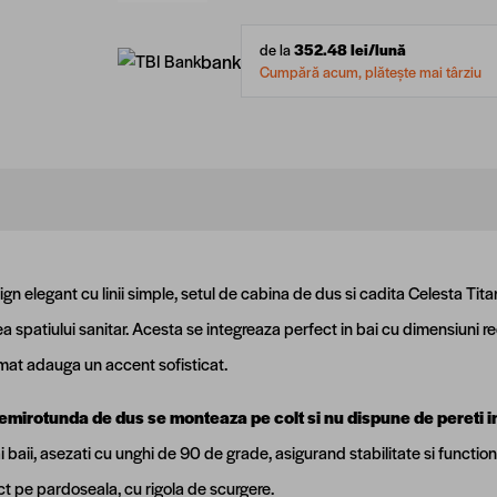
de la
352.48
lei/lună
bank
Cumpără acum, plătește mai târziu
gn elegant cu linii simple, setul de cabina de dus si cadita Celesta Tit
 spatiului sanitar. Acesta se integreaza perfect in bai cu dimensiuni redu
omat adauga un accent sofisticat.
mirotunda de dus se monteaza pe colt si nu dispune de pereti in
ai baii, asezati cu unghi de 90 de grade, asigurand stabilitate si functi
ect pe pardoseala, cu rigola de scurgere.