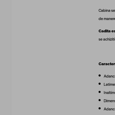
Cabina se 
de manere 
Cadita es
se achizit
Caracteri
Adanc
Latime
Inalti
Dimens
Adanci