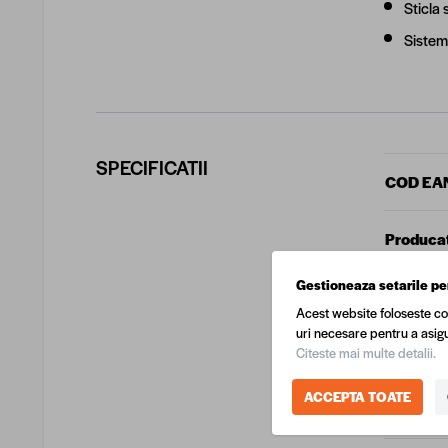
Sticla
Sistem 
SPECIFICATII
COD EA
Produca
Gestioneaza setarile pe
Dimensi
Acest website foloseste co
uri necesare pentru a asigu
Greutate
Citeste mai multe detalii.
ACCEPTA TOATE
Tip mater