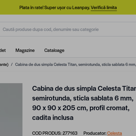
Plata în rate! Super ușor cu Leanpay.
Verifică limita
aută produse dupa cod, denumire sau categorie
let
Magazine
Cataloage
ante)
/
Cabina de dus simpla Celesta Titan, semirotunda, sticla sablata 6 mm,
Cabina de dus simpla Celesta Tita
semirotunda, sticla sablata 6 mm,
90 x 90 x 205 cm, profil cromat,
cadita inclusa
COD PRODUS:
277163
Producator:
Celesta