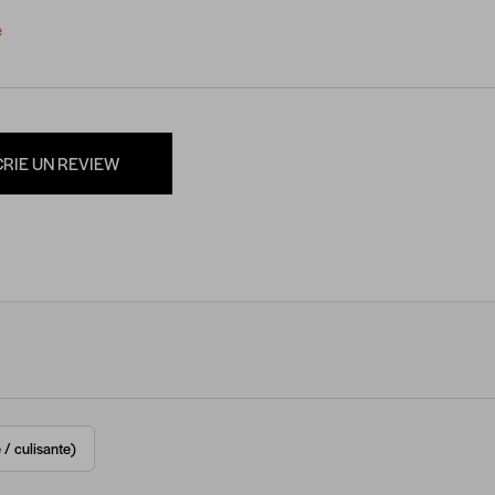
e
CRIE UN REVIEW
 / culisante)