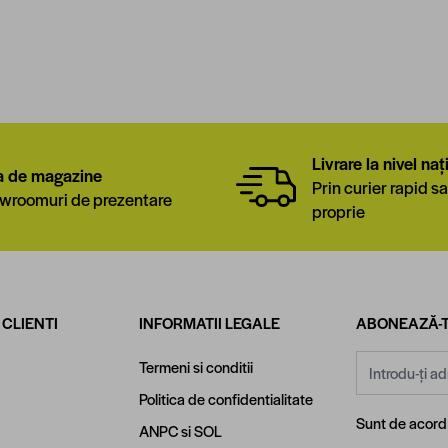
Livrare la nivel naț
a de magazine
Prin curier rapid sa
wroomuri de prezentare
proprie
 CLIENTI
INFORMATII LEGALE
ABONEAZĂ-T
Adresă email
Termeni si conditii
Politica de confidentialitate
Sunt de acor
ANPC
si
SOL