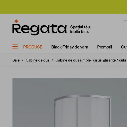
Mergi la Conținut
C
PRODUSE
Black Friday de vara
Promotii
Out
Baie
/
Cabine de dus
/
Cabine de dus simple (cu usi glisante / culis