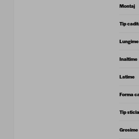
Montaj
Tip cadit
Lungime
Inaltime
Latime
Forma c
Tip sticl
Grosime 