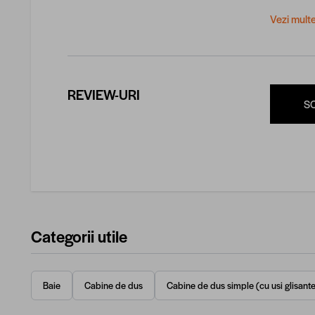
Vezi mult
REVIEW-URI
S
Categorii utile
Baie
Cabine de dus
Cabine de dus simple (cu usi glisante