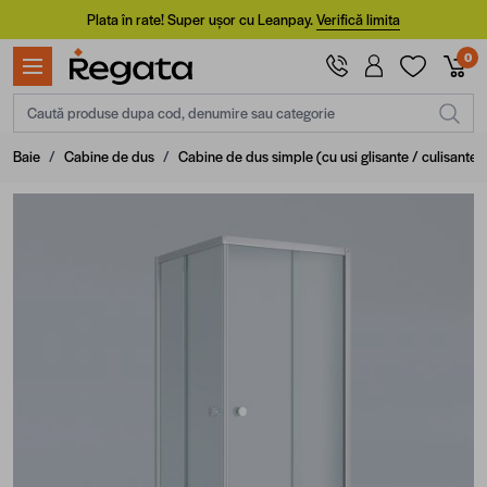
Mergi la Conținut
Plata în rate! Super ușor cu Leanpay.
Verifică limita
0
Caută produse dupa cod, denumire sau categorie
Baie
/
Cabine de dus
/
Cabine de dus simple (cu usi glisante / culisante)