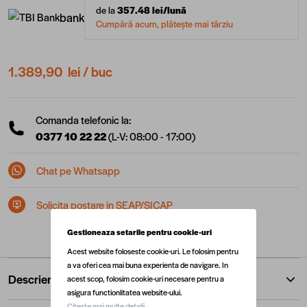
de la
357.48
lei/lună
bank
Cumpără acum, plătește mai târziu
1.389,90 lei
/ buc
Comanda telefonic la:
0377 10 22 22
(L-V: 08:00 - 17:00)
Chat pe Whatsapp
Solicita postare in SEAP/SICAP
Gestioneaza setarile pentru cookie-uri
Acest website foloseste cookie-uri. Le folosim pentru
a va oferi cea mai buna experienta de navigare. In
Descriere
acest scop, folosim cookie-uri necesare pentru a
asigura functionlitatea website-ului.
Citeste mai multe detalii.