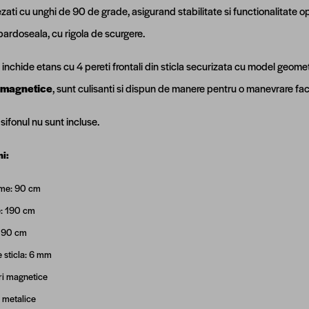
sezati cu unghi de 90 de grade, asigurand stabilitate si functionalitate 
pardoseala, cu rigola de scurgere.
inchide etans cu 4 pereti frontali din sticla securizata cu model geometri
i magnetice
, sunt culisanti si dispun de manere pentru o manevrare facila
 sifonul nu sunt incluse.
i:
me: 90 cm
e: 190 cm
: 90 cm
 sticla: 6 mm
ri magnetice
 metalice