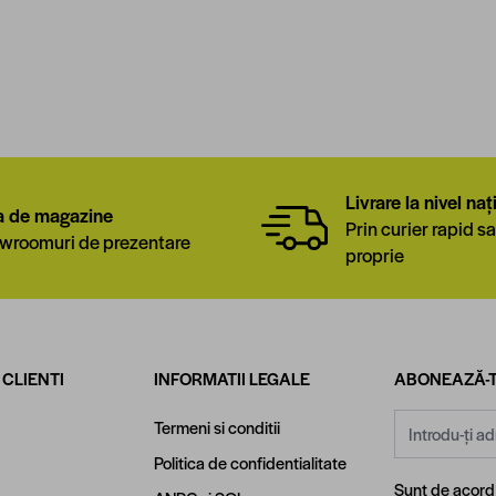
Livrare la nivel naț
a de magazine
Prin curier rapid sa
wroomuri de prezentare
proprie
 CLIENTI
INFORMATII LEGALE
ABONEAZĂ-T
Adresă email
Termeni si conditii
Politica de confidentialitate
Sunt de acor