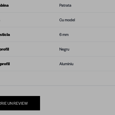
abina
Patrata
a
Cu model
sticla
6 mm
rofil
Negru
profil
Aluminiu
CRIE UN REVIEW