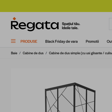
Mergi la Conținut
C
PRODUSE
Black Friday de vara
Promotii
Out
Baie
/
Cabine de dus
/
Cabine de dus simple (cu usi glisante / culis