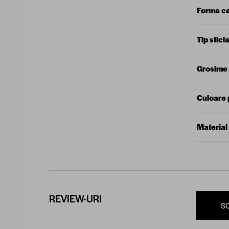
Forma c
Tip sticl
Grosime 
Culoare p
Material 
REVIEW-URI
S