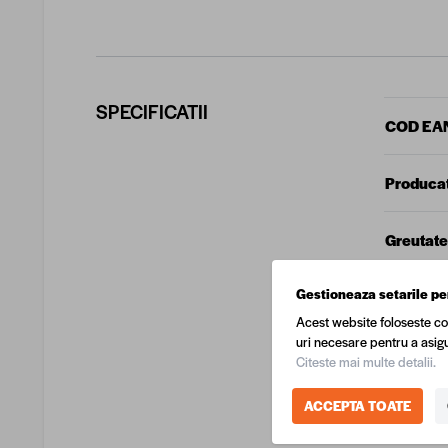
SPECIFICATII
COD EA
Produca
Greutate
Gestioneaza setarile pe
Lungime
Acest website foloseste co
uri necesare pentru a asigu
Inaltime
Citeste mai multe detalii.
ACCEPTA TOATE
Latime