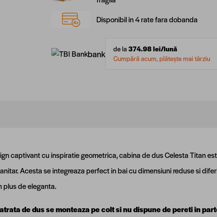
Disponibil in 4 rate fara dobanda
de la
374.98
lei/lună
bank
Cumpără acum, plătește mai târziu
ign captivant cu inspiratie geometrica, cabina de dus Celesta Titan es
sanitar. Acesta se integreaza perfect in bai cu dimensiuni reduse si diferi
 plus de eleganta.
trata de dus se monteaza pe colt si nu dispune de pereti in part