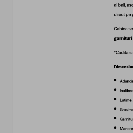
ai baii, a
direct pe 
Cabina se 
garnitur
*Cadita si
Dimensiun
Adanci
Inaltim
Latime
Grosime
Garnitu
Manere