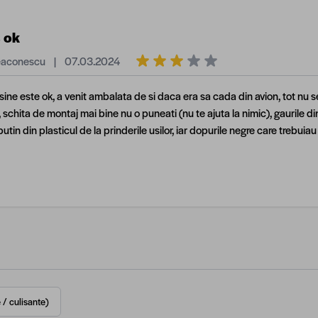
 ok
7 martie 2024
eaconescu
|
07.03.2024
sine este ok, a venit ambalata de si daca era sa cada din avion, tot nu s
 schita de montaj mai bine nu o puneati (nu te ajuta la nimic), gaurile din
tin din plasticul de la prinderile usilor, iar dopurile negre care trebuia
 / culisante)