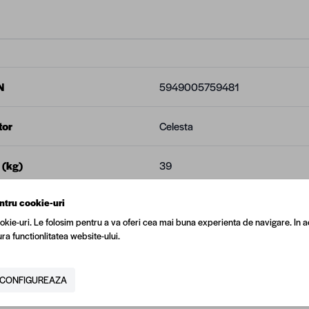
N
5949005759481
tor
Celesta
 (kg)
39
ntru cookie-uri
900 mm
okie-uri. Le folosim pentru a va oferi cea mai buna experienta de navigare. In a
ra functionlitatea website-ului.
1900 mm
CONFIGUREAZA
900 mm