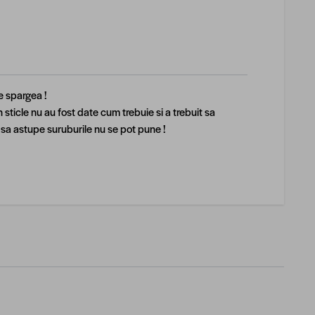
e spargea !
 sticle nu au fost date cum trebuie si a trebuit sa
u sa astupe suruburile nu se pot pune !