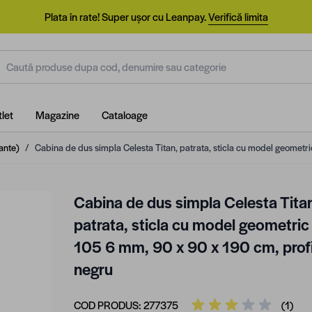
Plata în rate! Super ușor cu Leanpay.
Verifică limita
aută produse dupa cod, denumire sau categorie
let
Magazine
Cataloage
ante)
/
Cabina de dus simpla Celesta Titan, patrata, sticla cu model geometr
Cabina de dus simpla Celesta Tita
patrata, sticla cu model geometric
105 6 mm, 90 x 90 x 190 cm, profi
negru
COD PRODUS:
277375
(1)