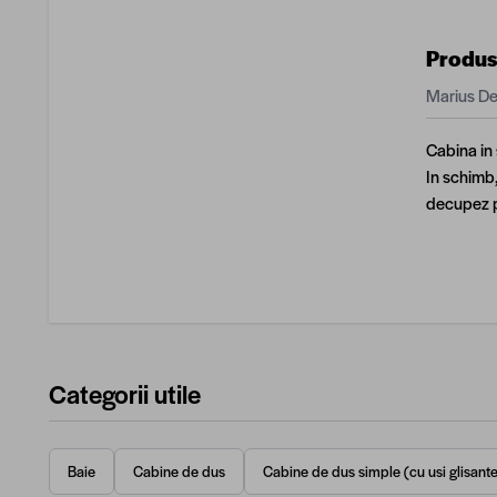
Produs
Marius D
Cabina in 
In schimb,
decupez pu
Categorii utile
Baie
Cabine de dus
Cabine de dus simple (cu usi glisante