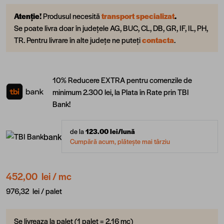
Atenție!
Produsul necesită
transport specializat
.
Se poate livra doar în județele AG, BUC, CL, DB, GR, IF, IL, PH,
TR. Pentru livrare în alte județe ne puteți
contacta
.
10% Reducere EXTRA pentru comenzile de
minimum 2.300 lei, la Plata în Rate prin TBI
Bank!
de la
123.00
lei/lună
bank
Cumpără acum, plătește mai târziu
452,00 lei
/ mc
976,32 lei /
palet
Se livreaza la palet (1 palet = 2.16 mc)