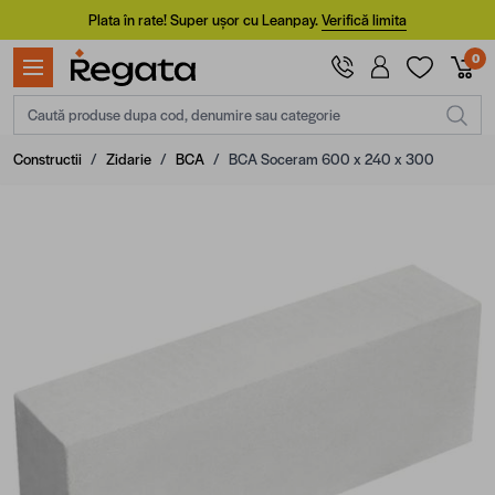
Mergi la Conținut
Plata în rate! Super ușor cu Leanpay.
Verifică limita
0
Caută produse dupa cod, denumire sau categorie
Constructii
/
Zidarie
/
BCA
/
BCA Soceram 600 x 240 x 300