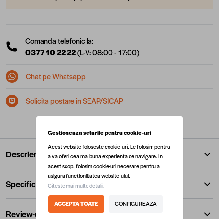
Comanda telefonic la:
0377 10 22 22
(L-V: 08:00 - 17:00)
Chat pe Whatsapp
Solicita postare in SEAP/SICAP
Gestioneaza setarile pentru cookie-uri
Acest website foloseste cookie-uri. Le folosim pentru
Descriere
a va oferi cea mai buna experienta de navigare. In
acest scop, folosim cookie-uri necesare pentru a
asigura functionlitatea website-ului.
Specificatii
Citeste mai multe detalii.
ACCEPTA TOATE
CONFIGUREAZA
Review-uri