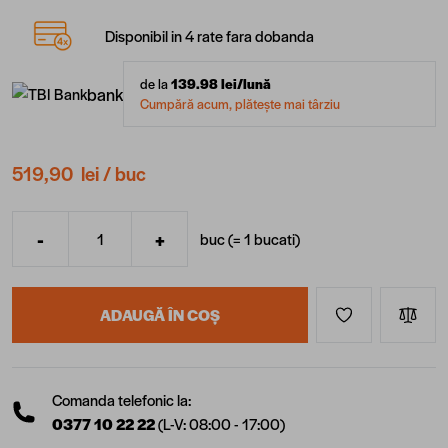
Disponibil in 4 rate fara dobanda
de la
139.98
lei/lună
bank
Cumpără acum, plătește mai târziu
519,90 lei
/ buc
-
+
buc (=
1
bucati
)
Cantitate
ADAUGĂ ÎN COȘ
Comanda telefonic la:
0377 10 22 22
(L-V: 08:00 - 17:00)