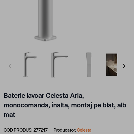
View larger image
View larger image
View larger image
View lar
Baterie lavoar Celesta Aria,
monocomanda, inalta, montaj pe blat, alb
mat
COD PRODUS:
277217
Producator:
Celesta