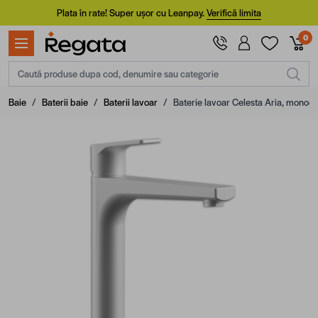
Mergi la Conținut
Plata în rate! Super ușor cu Leanpay.
Verifică limita
0
Caută produse dupa cod, denumire sau categorie
Baie
/
Baterii baie
/
Baterii lavoar
/
Baterie lavoar Celesta Aria, monoco