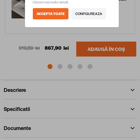
Citeste mai multe detalii.
50, 50 x 42 x 14 cm, orificiu
baterie, ceramica, alb mat
ACCEPTA TOATE
CONFIGUREAZA
399,99 lei
919,89 lei
867,90 lei
ADAUGĂ ÎN COȘ
Descriere
Specificatii
Documente