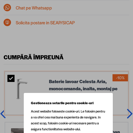
Chat pe Whatsapp
Solicita postare in SEAP/SICAP
CUMPĂRĂ ÎMPREUNĂ
-10%
Baterie lavoar Celesta Aria,
monocomanda, inalta, montaj pe
blat, alb mat
Gestioneaza setarile pentru cookie-uri
467,91 lei
519,90 lei
Acest website foloseste cookie-uri. Le folosim pentru
a va oferi cea mai buna experienta de navigare. In
acest scop, folosim cookie-uri necesare pentru a
asigura functionlitatea website-ului.
Lavoar baie pe blat Celesta Urban