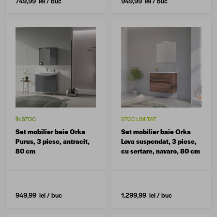
749,99 lei
/ buc
949,99 lei
/ buc
ÎN STOC
STOC LIMITAT
Set mobilier baie Orka
Set mobilier baie Orka
Purus, 3 piese, antracit,
Lova suspendat, 3 piese,
80 cm
cu sertare, navaro, 80 cm
949,99 lei
/ buc
1.299,99 lei
/ buc