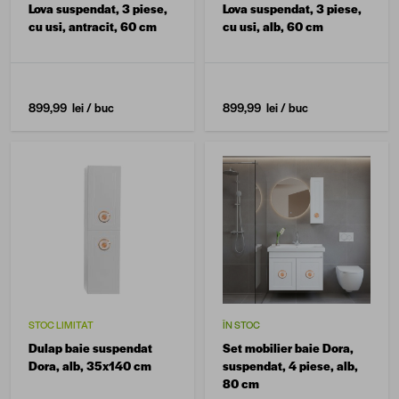
Lova suspendat, 3 piese,
Lova suspendat, 3 piese,
cu usi, antracit, 60 cm
cu usi, alb, 60 cm
899,99 lei
/ buc
899,99 lei
/ buc
STOC LIMITAT
ÎN STOC
Dulap baie suspendat
Set mobilier baie Dora,
Dora, alb, 35x140 cm
suspendat, 4 piese, alb,
80 cm