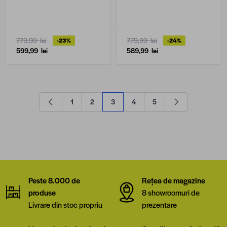
779,99 lei
779,99 lei
-23%
-24%
599,99 lei
589,99 lei
1
2
3
4
5
Pagină
Pagină
în acest moment citești pagina
Pagină
Pagină
Peste 8.000 de
Rețea de magazine
produse
8 showroomuri de
Livrare din stoc propriu
prezentare