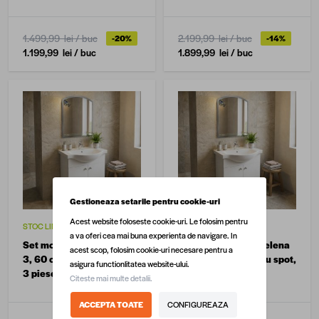
1.499,99 lei
/ buc
2.199,99 lei
/ buc
-20%
-14%
1.199,99 lei
/ buc
1.899,99 lei
/ buc
Gestioneaza setarile pentru cookie-uri
Acest website foloseste cookie-uri. Le folosim pentru
STOC LIMITAT
STOC LIMITAT
a va oferi cea mai buna experienta de navigare. In
Set mobilier baie Selena
Set mobilier baie Selena
acest scop, folosim cookie-uri necesare pentru a
3, 60 cm, oglinda cu spot,
3, 50 cm, oglinda cu spot,
asigura functionlitatea website-ului.
3 piese, alb
3 piese, alb
Citeste mai multe detalii.
ACCEPTA TOATE
CONFIGUREAZA