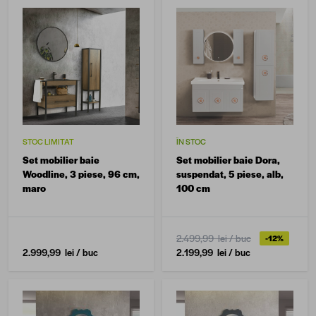
STOC LIMITAT
ÎN STOC
Set mobilier baie
Set mobilier baie Dora,
Woodline, 3 piese, 96 cm,
suspendat, 5 piese, alb,
maro
100 cm
2.499,99 lei
/ buc
-12%
2.999,99 lei
/ buc
2.199,99 lei
/ buc