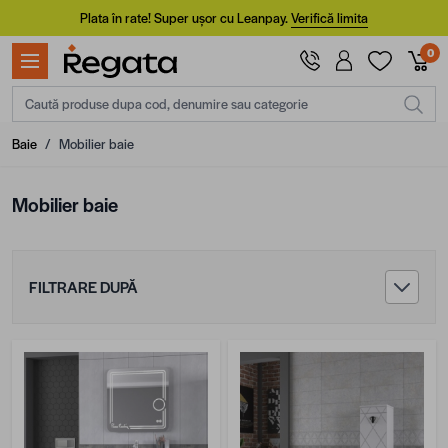
Mergi la Conținut
Plata în rate! Super ușor cu Leanpay.
Verifică limita
0
Caută produse dupa cod, denumire sau categorie
Baie
/
Mobilier baie
Mobilier baie
FILTRARE DUPĂ