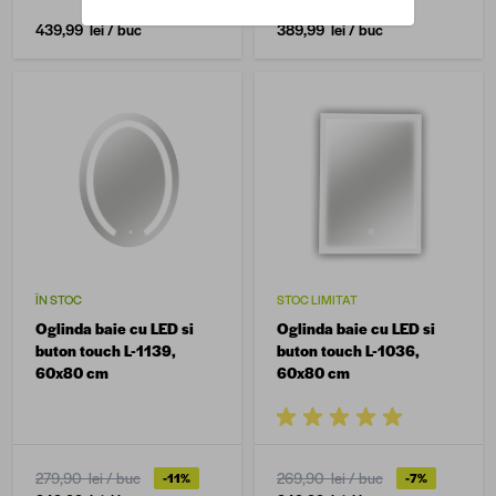
439,99 lei
/ buc
389,99 lei
/ buc
ÎN STOC
STOC LIMITAT
Oglinda baie cu LED si
Oglinda baie cu LED si
buton touch L-1139,
buton touch L-1036,
60x80 cm
60x80 cm
279,90 lei
/ buc
269,90 lei
/ buc
-11%
-7%