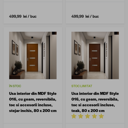
499,99 lei
/ buc
499,99 lei
/ buc
ÎN STOC
STOC LIMITAT
Usa interior din MDF Style
Usa interior din MDF Style
016, cu geam, reversibila,
016, cu geam, reversibila,
toc si accesorii incluse,
toc si accesorii incluse,
stejar inchis, 80 x 200 cm
teak, 80 x 200 cm