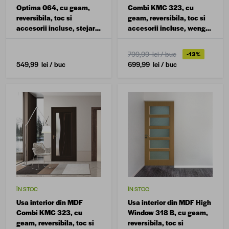
Optima 064, cu geam,
Combi KMC 323, cu
reversibila, toc si
geam, reversibila, toc si
accesorii incluse, stejar
accesorii incluse, wenge,
inchis, 70 x 200 cm
70 x 200 cm
799,99 lei
/ buc
-13%
549,99 lei
/ buc
699,99 lei
/ buc
ÎN STOC
ÎN STOC
Usa interior din MDF
Usa interior din MDF High
Combi KMC 323, cu
Window 318 B, cu geam,
geam, reversibila, toc si
reversibila, toc si