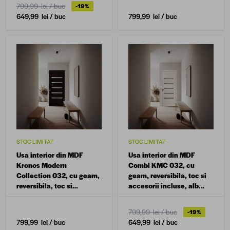
70 x 200 cm
799,99 lei
/ buc
-19%
649,99 lei
/ buc
799,99 lei
/ buc
STOC LIMITAT
STOC LIMITAT
Usa interior din MDF
Usa interior din MDF
Kronos Modern
Combi KMC 032, cu
Collection 032, cu geam,
geam, reversibila, toc si
reversibila, toc si
accesorii incluse, alb
accesorii incluse, wenge,
perlat, 60 x 200 cm
70 x 200 cm
799,99 lei
/ buc
-19%
799,99 lei
/ buc
649,99 lei
/ buc