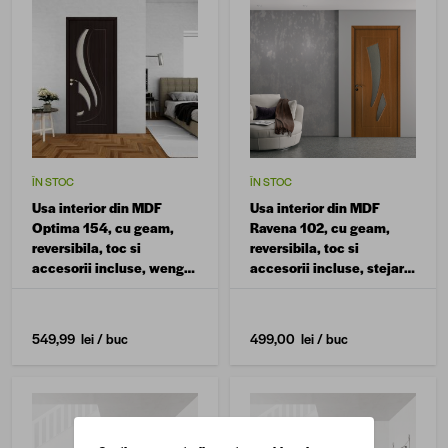
ÎN STOC
ÎN STOC
Usa interior din MDF
Usa interior din MDF
Optima 154, cu geam,
Ravena 102, cu geam,
reversibila, toc si
reversibila, toc si
accesorii incluse, wenge,
accesorii incluse, stejar,
70 x 200 cm
80 x 200 cm
549,99 lei
/ buc
499,00 lei
/ buc