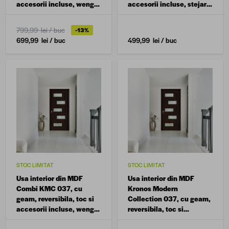
accesorii incluse, wenge,
accesorii incluse, stejar
60 x 200 cm
deschis, 80 x 200 cm
799,99 lei
/ buc
-13%
699,99 lei
/ buc
499,99 lei
/ buc
STOC LIMITAT
STOC LIMITAT
Usa interior din MDF
Usa interior din MDF
Combi KMC 037, cu
Kronos Modern
geam, reversibila, toc si
Collection 037, cu geam,
accesorii incluse, wenge,
reversibila, toc si
60 x 200 cm
accesorii incluse, wenge,