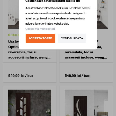
Gestioneaza setarile pentru cookie-uri
Acest website foloseste cookie-uri. Le folosim pentru
a va oferi cea mai buna experienta de navigare. In
acest scop, folosim cookie-uri necesare pentru a
asigura functionlitatea website-ului.
Citeste mai multe detalii.
STOC LIMITAT
STOC LIMITAT
ACCEPTA TOATE
CONFIGUREAZA
Usa interior din MDF
Usa interior din MDF
Optima 063, cu geam,
Optima 063, cu geam,
reversibila, toc si
reversibila, toc si
accesorii incluse, wenge
accesorii incluse, wenge,
70 x 200 cm
60 x 200 cm
549,99 lei
/ buc
549,99 lei
/ buc