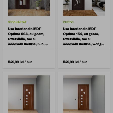
STOC LIMITAT
ÎN STOC
Usa interior din MDF
Usa interior din MDF
Optima 064, cu geam,
Optima 154, cu geam,
reversibila, toc si
reversibila, toc si
accesorii incluse, nuc, 70
accesorii incluse, wenge,
x 200 cm
60 x 200 cm
549,99 lei
/ buc
549,99 lei
/ buc