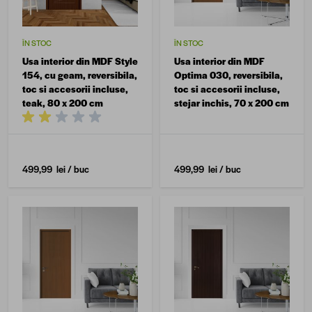
ÎN STOC
ÎN STOC
Usa interior din MDF Style
Usa interior din MDF
154, cu geam, reversibila,
Optima 030, reversibila,
toc si accesorii incluse,
toc si accesorii incluse,
teak, 80 x 200 cm
stejar inchis, 70 x 200 cm
499,99 lei
/ buc
499,99 lei
/ buc