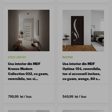
STOC LIMITAT
ÎN STOC
Usa interior din MDF
Usa interior din MDF
Kronos Modern
Optima 154, reversibila,
Collection 032, cu geam,
toc si accesorii incluse,
reversibila, toc si
cu geam, wenge, 80 x
accesorii incluse, alb
200 cm
perlat, 70 x 200 cm
799,99 lei
/ buc
549,99 lei
/ buc