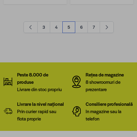
3
4
5
6
7
Pagină
Pagină
în acest moment citești pagina
Pagină
Pagină
Peste 8.000 de
Rețea de magazine
produse
8 showroomuri de
Livrare din stoc propriu
prezentare
Livrare la nivel național
Consiliere profesională
Prin curier rapid sau
In magazine sau la
flota proprie
telefon