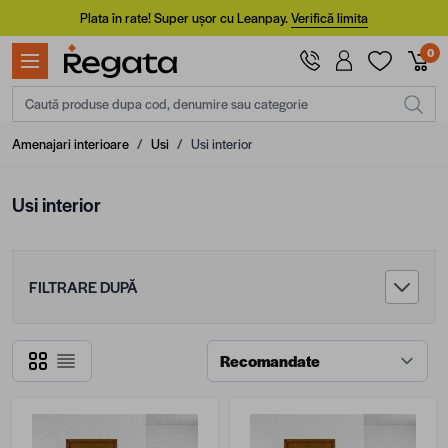
Mergi la Conținut
Plata în rate! Super ușor cu Leanpay.
Verifică limita
0
Caută produse dupa cod, denumire sau categorie
Amenajari interioare
/
Usi
/
Usi interior
Usi interior
FILTRARE DUPĂ
Grilă
Listă