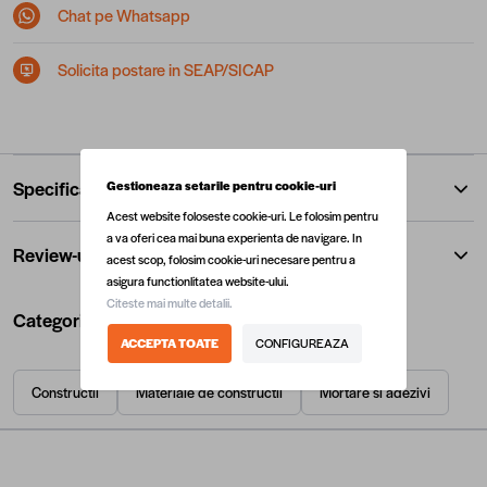
Chat pe Whatsapp
Solicita postare in SEAP/SICAP
Specificatii
Gestioneaza setarile pentru cookie-uri
Acest website foloseste cookie-uri. Le folosim pentru
a va oferi cea mai buna experienta de navigare. In
Review-uri
acest scop, folosim cookie-uri necesare pentru a
asigura functionlitatea website-ului.
Citeste mai multe detalii.
Categorii utile
ACCEPTA TOATE
CONFIGUREAZA
Constructii
Materiale de constructii
Mortare si adezivi