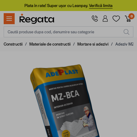
Mergi la Conținut
Plata în rate! Super ușor cu Leanpay.
Verifică limita
0
Caută produse dupa cod, denumire sau categorie
Constructii
/
Materiale de constructii
/
Mortare si adezivi
/
Adeziv MZ 