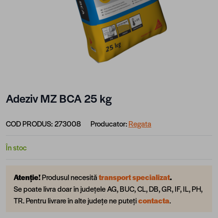
Adeziv MZ BCA 25 kg
COD PRODUS:
273008
Producator:
Regata
În stoc
Atenție!
Produsul necesită
transport specializat
.
Se poate livra doar în județele AG, BUC, CL, DB, GR, IF, IL, PH,
TR. Pentru livrare în alte județe ne puteți
contacta
.