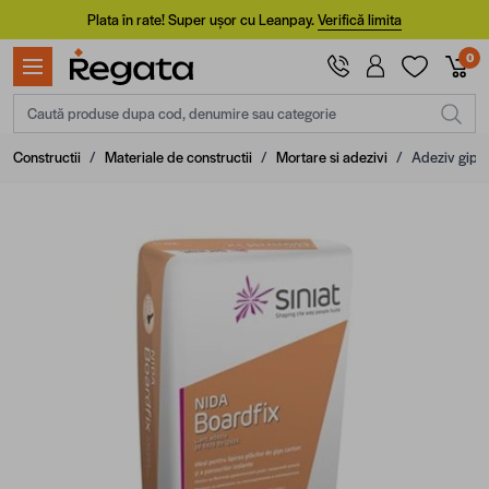
Mergi la Conținut
Plata în rate! Super ușor cu Leanpay.
Verifică limita
0
Caută produse dupa cod, denumire sau categorie
Constructii
/
Materiale de constructii
/
Mortare si adezivi
/
Adeziv gips