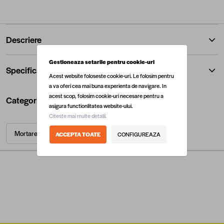
Descriere
Gestioneaza setarile pentru cookie-uri
Specificatii
Acest website foloseste cookie-uri. Le folosim pentru
a va oferi cea mai buna experienta de navigare. In
acest scop, folosim cookie-uri necesare pentru a
Categorii utile
asigura functionlitatea website-ului.
Citeste mai multe detalii.
Mortare si adezivi
ACCEPTA TOATE
CONFIGUREAZA