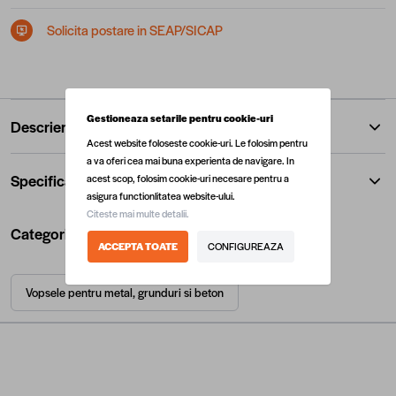
Solicita postare in SEAP/SICAP
Gestioneaza setarile pentru cookie-uri
Descriere
Acest website foloseste cookie-uri. Le folosim pentru
a va oferi cea mai buna experienta de navigare. In
Specificatii
acest scop, folosim cookie-uri necesare pentru a
asigura functionlitatea website-ului.
Citeste mai multe detalii.
Categorii utile
ACCEPTA TOATE
CONFIGUREAZA
Vopsele pentru metal, grunduri si beton