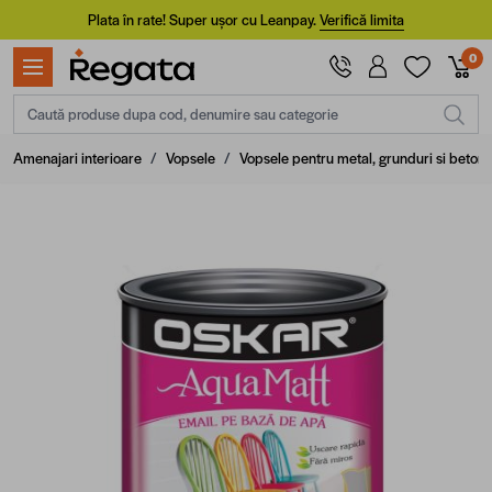
Mergi la Conținut
Plata în rate! Super ușor cu Leanpay.
Verifică limita
0
Caută produse dupa cod, denumire sau categorie
Amenajari interioare
/
Vopsele
/
Vopsele pentru metal, grunduri si beton