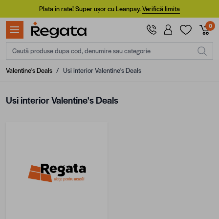
Mergi la Conținut
Plata în rate! Super ușor cu Leanpay.
Verifică limita
0
Caută produse dupa cod, denumire sau categorie
Valentine's Deals
/
Usi interior Valentine's Deals
Usi interior Valentine's Deals