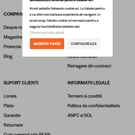
Acest website foloseste cookie-uri. Le folosim pentru
COMPANIA
CONT CLIENT
a va oferi cea mai buna experienta de navigare. In
acest scop, folosim cookie-uri necesare pentru a
asigura functionlitatea website-ului.
Despre noi
Inregistrare
Citeste mai multe detalii.
Magazine
Login
ACCEPTA TOATE
CONFIGUREAZA
Protectia mediului
Contul meu
Blog
Istoric comenzi
Retragere din contract
SUPORT CLIENTI
INFORMATII LEGALE
Livrare
Termeni si conditii
Plata
Politica de confidentialitate
Garantie
ANPC
si
SOL
Returnare
Cum comand prin SEAP