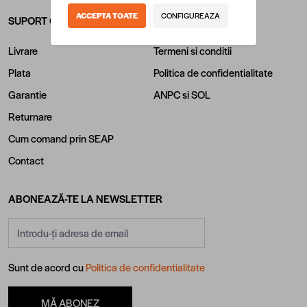
ACCEPTA TOATE
CONFIGUREAZA
SUPORT CLIENTI
INFORMATII LEGALE
Livrare
Termeni si conditii
Plata
Politica de confidentialitate
Garantie
ANPC
si
SOL
Returnare
Cum comand prin SEAP
Contact
ABONEAZĂ-TE LA NEWSLETTER
Adresă email
Sunt de acord cu
Politica de confidentialitate
MĂ ABONEZ