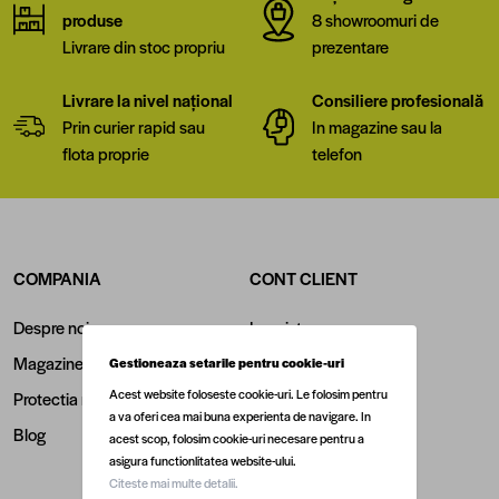
produse
8 showroomuri de
Livrare din stoc propriu
prezentare
Livrare la nivel național
Consiliere profesională
Prin curier rapid sau
In magazine sau la
flota proprie
telefon
COMPANIA
CONT CLIENT
Despre noi
Inregistrare
Magazine
Login
Gestioneaza setarile pentru cookie-uri
Acest website foloseste cookie-uri. Le folosim pentru
Protectia mediului
Contul meu
a va oferi cea mai buna experienta de navigare. In
Blog
Istoric comenzi
acest scop, folosim cookie-uri necesare pentru a
asigura functionlitatea website-ului.
Retragere din contract
Citeste mai multe detalii.