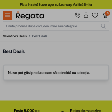
Mergi la Conținut
Plata în rate! Super ușor cu Leanpay.
Verifică limita
0
Caută produse dupa cod, denumire sau categorie
Valentine's Deals
/
Best Deals
Best Deals
Nu se pot găsi produse care să coincidă cu selecția.
Peste 8.000 de
Rețea de magazine