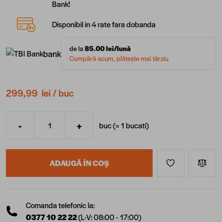
Bank!
Disponibil in 4 rate fara dobanda
de la
85.00
lei/lună
bank
Cumpără acum, plătește mai târziu
299,99 lei
/ buc
-
+
buc (=
1
bucati
)
Cantitate
ADAUGĂ ÎN COȘ
Comanda telefonic la:
0377 10 22 22
(L-V: 08:00 - 17:00)