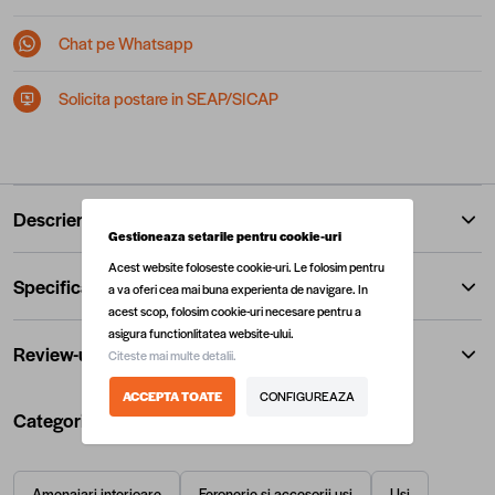
Chat pe Whatsapp
Solicita postare in SEAP/SICAP
Descriere
Gestioneaza setarile pentru cookie-uri
Acest website foloseste cookie-uri. Le folosim pentru
Specificatii
a va oferi cea mai buna experienta de navigare. In
acest scop, folosim cookie-uri necesare pentru a
asigura functionlitatea website-ului.
Review-uri
Citeste mai multe detalii.
ACCEPTA TOATE
CONFIGUREAZA
Categorii utile
Amenajari interioare
Feronerie si accesorii usi
Usi