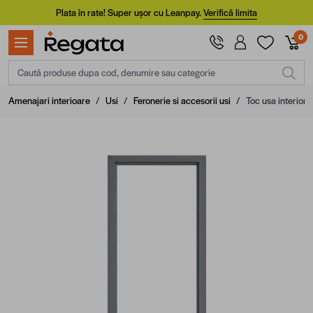
Mergi la Conținut
Plata în rate! Super ușor cu Leanpay.
Verifică limita
0
Caută produse dupa cod, denumire sau categorie
Amenajari interioare
/
Usi
/
Feronerie si accesorii usi
/
Toc usa interior,