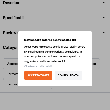
Descriere
Specificatii
Review-uri
Gestioneaza setarile pentru cookie-uri
Categorii utile
Acest website foloseste cookie-uri. Le folosim pentru
a va oferi cea mai buna experienta de navigare. In
acest scop, folosim cookie-uri necesare pentru a
asigura functionlitatea website-ului.
Accesorii centrale termice
Centrale termice
Termice
Citeste mai multe detalii.
Termostate
Termostate electronice / digitale
ACCEPTA TOATE
CONFIGUREAZA
Termostate wireless (fara fir)