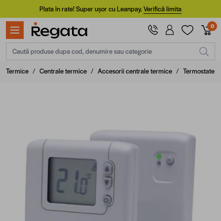
Mergi la Conținut
Plata în rate! Super ușor cu Leanpay.
Verifică limita
0
Caută produse dupa cod, denumire sau categorie
Termice
/
Centrale termice
/
Accesorii centrale termice
/
Termostate