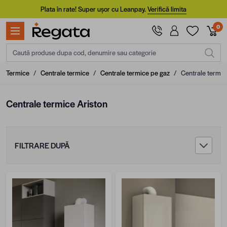
Mergi la Conținut
Plata în rate! Super ușor cu Leanpay.
Verifică limita
0
Caută produse dupa cod, denumire sau categorie
Termice
/
Centrale termice
/
Centrale termice pe gaz
/
Centrale termic
Centrale termice Ariston
FILTRARE DUPĂ