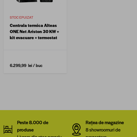
STOC EPUIZAT
Centrala termica Alteas
ONE Net Ariston 30 KW +
kit evacuare + termostat
6.299,99 lei
/ buc
Peste 8.000 de
Rețea de magazine
produse
8 showroomuri de
Livrare din stoc propriu
prezentare