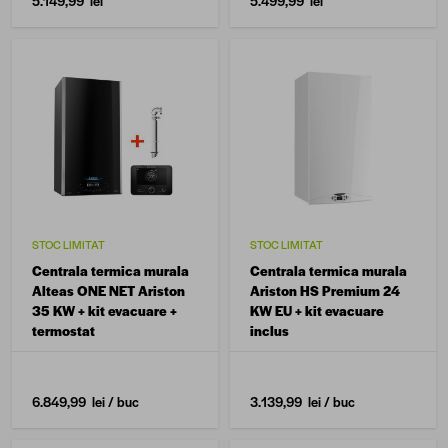
5.149,99 lei
5.499,99 lei
STOC LIMITAT
STOC LIMITAT
Centrala termica murala
Centrala termica murala
Alteas ONE NET Ariston
Ariston HS Premium 24
35 KW + kit evacuare +
KW EU + kit evacuare
termostat
inclus
6.849,99 lei
/ buc
3.139,99 lei
/ buc