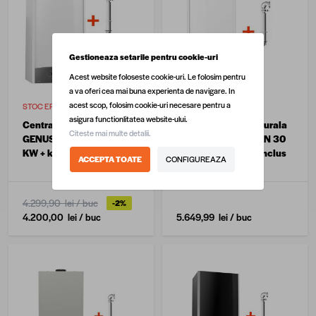
Gestioneaza setarile pentru cookie-uri
Acest website foloseste cookie-uri. Le folosim pentru
a va oferi cea mai buna experienta de navigare. In
acest scop, folosim cookie-uri necesare pentru a
STOC EPUIZAT
STOC EPUIZAT
asigura functionlitatea website-ului.
Centrala termica murala
Centrala termica murala
Citeste mai multe detalii.
GENUS ONE ARISTON 24
Genus One ARISTON 30
KW + kit evacuare inclus
KW + kit evacuare inclus
ACCEPTA TOATE
CONFIGUREAZA
4.299,90 lei
/ buc
-2%
4.200,00 lei
/ buc
5.649,99 lei
/ buc