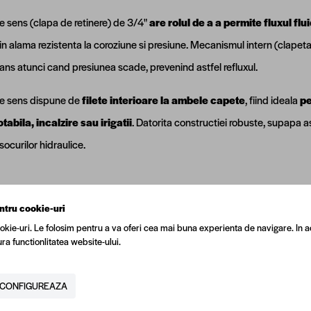
 sens (clapa de retinere) de 3/4"
are rolul de a a permite fluxul flui
in alama rezistenta la coroziune si presiune. Mecanismul intern (clapet
ans atunci cand presiunea scade, prevenind astfel refluxul.
e sens dispune de
filete interioare la ambele capete
, fiind ideala
pe
tabila, incalzire sau irigatii
. Datorita constructiei robuste, supapa a
socurilor hidraulice.
ntru cookie-uri
okie-uri. Le folosim pentru a va oferi cea mai buna experienta de navigare. In a
ra functionlitatea website-ului.
N
5940794023876
tor
Regata
CONFIGUREAZA