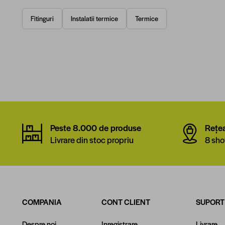
Fitinguri
Instalatii termice
Termice
Peste 8.000 de produse
Rețe
Livrare din stoc propriu
8 sho
COMPANIA
CONT CLIENT
SUPORT
Despre noi
Inregistrare
Livrare