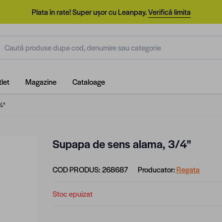
Plata în rate! Super ușor cu Leanpay.
Verifică limita
aută produse dupa cod, denumire sau categorie
let
Magazine
Cataloage
4"
Supapa de sens alama, 3/4"
COD PRODUS:
268687
Producator:
Regata
Stoc epuizat