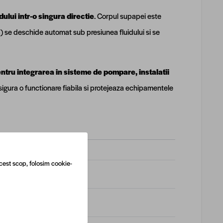
dului intr-o singura directie
. Corpul supapei este
a) se deschide automat sub presiunea fluidului si se
ntru integrarea in sisteme de pompare, instalatii
sigura o functionare fiabila si protejeaza echipamentele
cest scop, folosim cookie-