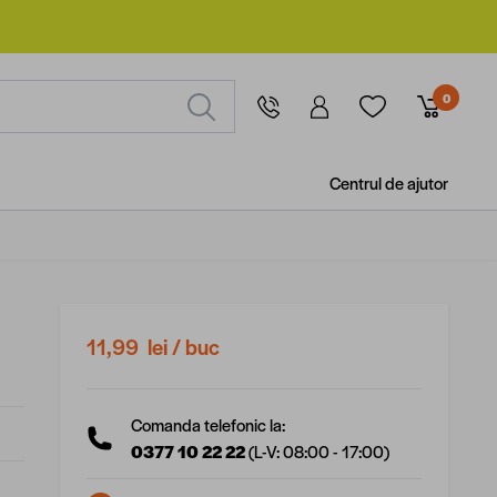
0
Centrul de ajutor
11,99 lei
/ buc
Comanda telefonic la:
0377 10 22 22
(L-V: 08:00 - 17:00)