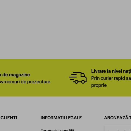
Livrare la nivel naț
a de magazine
Prin curier rapid sa
wroomuri de prezentare
proprie
 CLIENTI
INFORMATII LEGALE
ABONEAZĂ-T
Adresă email
Termeni si conditii