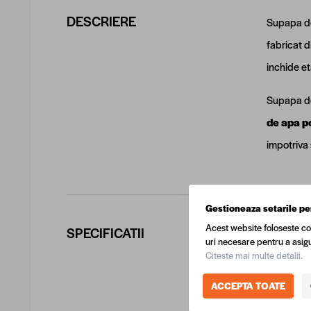
DESCRIERE
Supapa de
fabricat d
inchide et
Supapa d
de apa po
impotriva 
Gestioneaza setarile pe
Acest website foloseste co
SPECIFICATII
uri necesare pentru a asigu
COD EA
Citeste mai multe detalii.
Produca
ACCEPTA TOATE