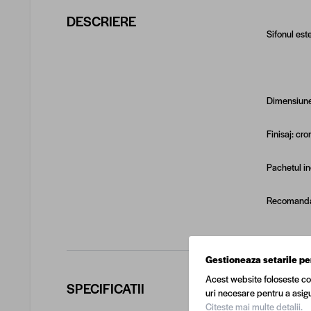
DESCRIERE
Sifonul est
Dimensiune
Finisaj:
cro
Pachetul i
Recomand
Gestioneaza setarile pe
Acest website foloseste co
SPECIFICATII
uri necesare pentru a asigu
COD EA
Citeste mai multe detalii.