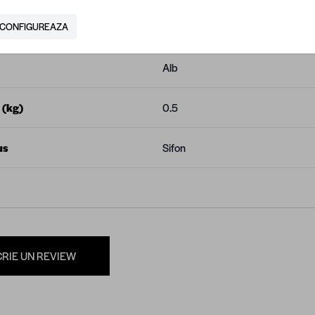
tor
Eurociere
CONFIGUREAZA
Alb
 (kg)
0.5
us
Sifon
CRIE UN REVIEW