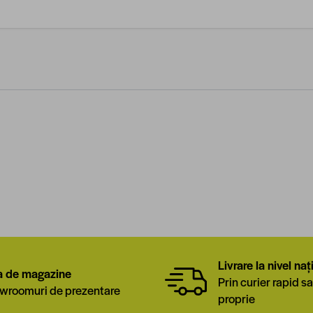
Livrare la nivel naț
a de magazine
Prin curier rapid sa
wroomuri de prezentare
proprie