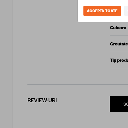
Produca
ACCEPTA TOATE
Culoare
Greutate
Tip prod
REVIEW-URI
S