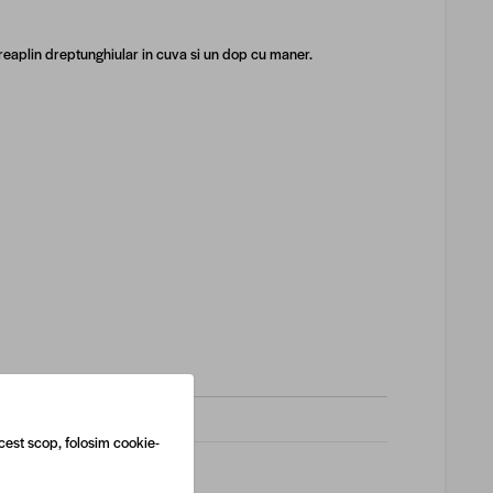
eaplin dreptunghiular in cuva si un d
op cu maner.
cest scop, folosim cookie-