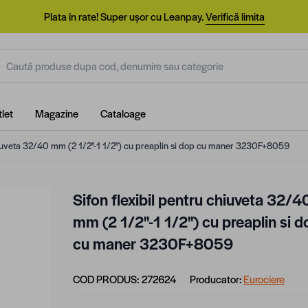
Plata în rate! Super ușor cu Leanpay.
Verifică limita
aută produse dupa cod, denumire sau categorie
let
Magazine
Cataloage
hiuveta 32/40 mm (2 1/2''-1 1/2'') cu preaplin si dop cu maner 3230F+8059
Sifon flexibil pentru chiuveta 32/4
mm (2 1/2''-1 1/2'') cu preaplin si 
cu maner 3230F+8059
COD PRODUS:
272624
Producator:
Eurociere