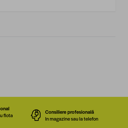
ional
Consiliere profesională
u flota
In magazine sau la telefon