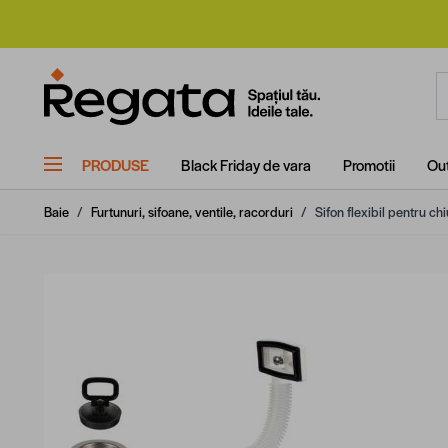
Mergi la Conținut
C
PRODUSE
Black Friday de vara
Promotii
Out
Baie
/
Furtunuri, sifoane, ventile, racorduri
/
Sifon flexibil pentru c