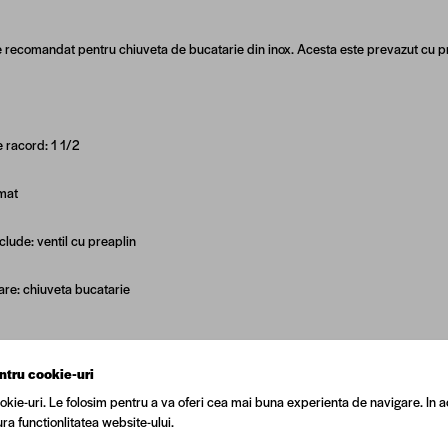
e recomandat pentru chiuveta de bucatarie din inox. Acesta este prevazut cu pr
 racord:
1 1/2
mat
nclude:
ventil cu preaplin
are:
chiuveta bucatarie
ntru cookie-uri
okie-uri. Le folosim pentru a va oferi cea mai buna experienta de navigare. In a
ra functionlitatea website-ului.
N
5940794028697