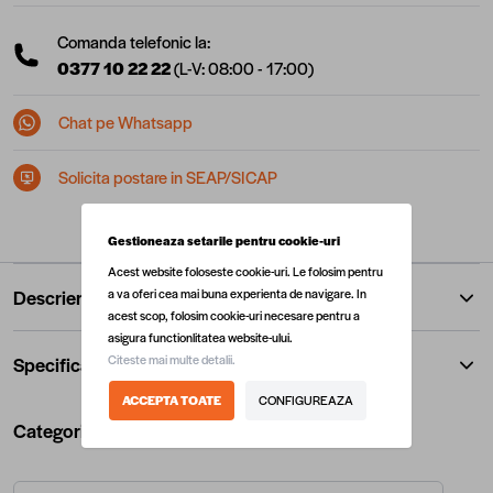
Comanda telefonic la:
0377 10 22 22
(L-V: 08:00 - 17:00)
Chat pe Whatsapp
Solicita postare in SEAP/SICAP
Gestioneaza setarile pentru cookie-uri
Acest website foloseste cookie-uri. Le folosim pentru
Descriere
a va oferi cea mai buna experienta de navigare. In
acest scop, folosim cookie-uri necesare pentru a
asigura functionlitatea website-ului.
Citeste mai multe detalii.
Specificatii
ACCEPTA TOATE
CONFIGUREAZA
Categorii utile