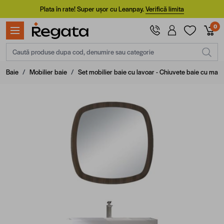
Mergi la Conținut
Plata în rate! Super ușor cu Leanpay.
Verifică limita
0
Caută produse dupa cod, denumire sau categorie
Baie
/
Mobilier baie
/
Set mobilier baie cu lavoar - Chiuvete baie cu masc