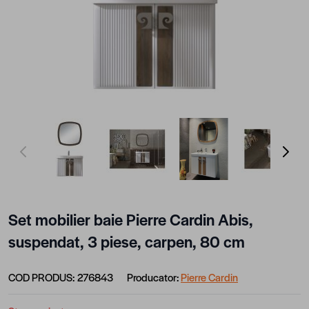
View larger image
View larger image
View larger image
View lar
Set mobilier baie Pierre Cardin Abis,
suspendat, 3 piese, carpen, 80 cm
COD PRODUS:
276843
Producator:
Pierre Cardin