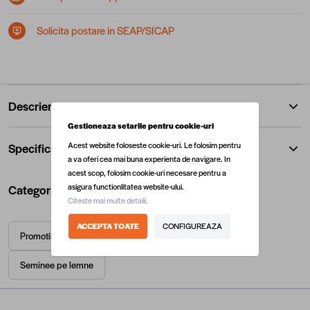
Solicita postare in SEAP/SICAP
Descriere
Gestioneaza setarile pentru cookie-uri
Acest website foloseste cookie-uri. Le folosim pentru
Specificatii
a va oferi cea mai buna experienta de navigare. In
acest scop, folosim cookie-uri necesare pentru a
asigura functionlitatea website-ului.
Categorii utile
Citeste mai multe detalii.
ACCEPTA TOATE
CONFIGUREAZA
Promotii sobe, centrale si instalatii termice
Seminee
Seminee pe lemne