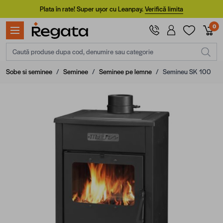
Mergi la Conținut
Plata în rate! Super ușor cu Leanpay.
Verifică limita
0
Caută produse dupa cod, denumire sau categorie
Sobe si seminee
/
Seminee
/
Seminee pe lemne
/
Semineu SK 100