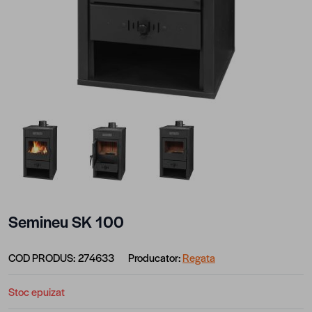
View larger image
View larger image
View larger image
Semineu SK 100
COD PRODUS:
274633
Producator:
Regata
Stoc epuizat