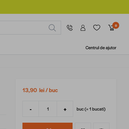
0
Centrul de ajutor
13,90 lei
/ buc
-
+
buc (=
1
bucati
)
Cantitate