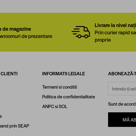
Livrare la nivel naț
a de magazine
Prin curier rapid sa
wroomuri de prezentare
proprie
 CLIENTI
INFORMATII LEGALE
ABONEAZĂ-T
Adresă email
Termeni si conditii
Politica de confidentialitate
Sunt de acor
ANPC
si
SOL
e
MĂ A
and prin SEAP