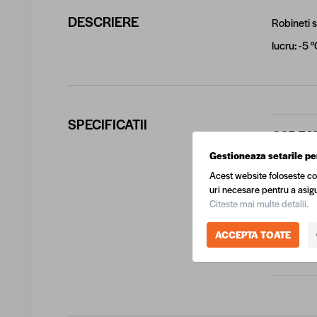
DESCRIERE
Robineti s
lucru: -5 
SPECIFICATII
COD EA
Gestioneaza setarile pe
Produca
Acest website foloseste co
uri necesare pentru a asigu
Citeste mai multe detalii.
Dimensi
ACCEPTA TOATE
Material