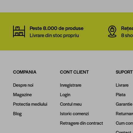
Peste 8.000 de produse
Rețe
Livrare din stoc propriu
8 sho
COMPANIA
CONT CLIENT
SUPORT
Despre noi
Inregistrare
Livrare
Magazine
Login
Plata
Protectia mediului
Contul meu
Garantie
Blog
Istoric comenzi
Returnar
Retragere din contract
Cum com
Contact