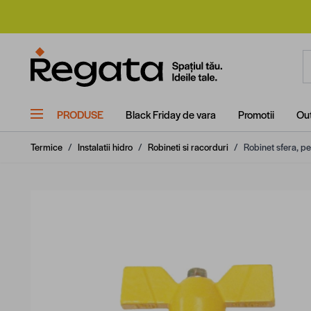
Mergi la Conținut
C
PRODUSE
Black Friday de vara
Promotii
Out
Termice
/
Instalatii hidro
/
Robineti si racorduri
/
Robinet sfera, pen