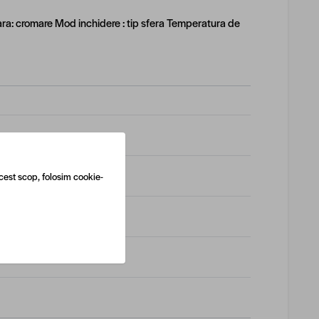
oara: cromare Mod inchidere : tip sfera Temperatura de
cest scop, folosim cookie-