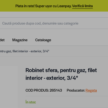
Plata în rate! Super ușor cu Leanpay.
Verifică limita
aută produse dupa cod, denumire sau categorie
let
Magazine
Cataloage
tru gaz, filet interior - exterior, 3/4"
Robinet sfera, pentru gaz, filet
interior - exterior, 3/4"
COD PRODUS:
265143
Producator:
Regata
În stoc