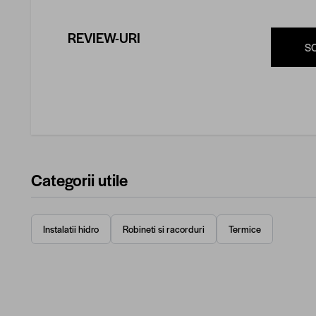
REVIEW-URI
S
Categorii utile
Instalatii hidro
Robineti si racorduri
Termice