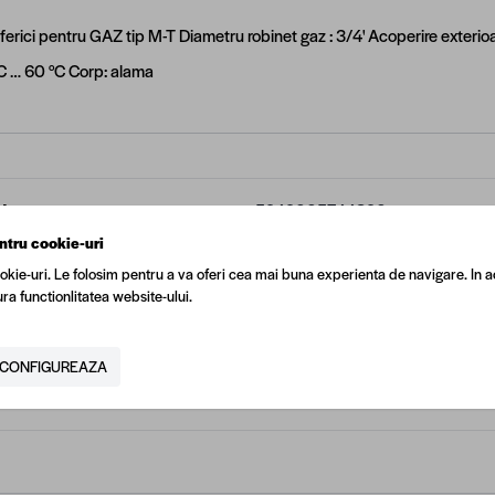
ferici pentru GAZ tip M-T Diametru robinet gaz : 3/4' Acoperire exteri
°C … 60 °C Corp: alama
N
5949005744890
ntru cookie-uri
tor
Regata
okie-uri. Le folosim pentru a va oferi cea mai buna experienta de navigare. In a
ra functionlitatea website-ului.
une
3/4'
CONFIGUREAZA
Alama