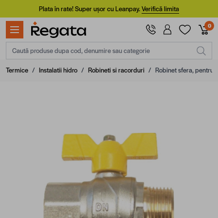
Mergi la Conținut
Plata în rate! Super ușor cu Leanpay.
Verifică limita
0
Caută produse dupa cod, denumire sau categorie
Termice
/
Instalatii hidro
/
Robineti si racorduri
/
Robinet sfera, pentru gaz