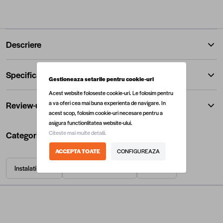
Descriere
Specificatii
Gestioneaza setarile pentru cookie-uri
Acest website foloseste cookie-uri. Le folosim pentru
a va oferi cea mai buna experienta de navigare. In
Review-uri
acest scop, folosim cookie-uri necesare pentru a
asigura functionlitatea website-ului.
Citeste mai multe detalii.
Categorii utile
ACCEPTA TOATE
CONFIGUREAZA
Instalatii hidro
Robineti si racorduri
Termice