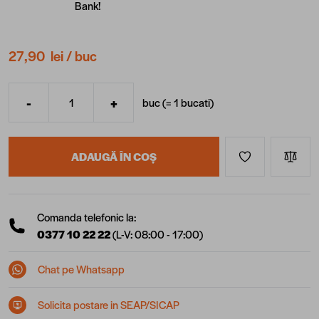
Bank!
27,90 lei
/ buc
-
+
buc (=
1
bucati
)
Cantitate
ADAUGĂ ÎN COȘ
Comanda telefonic la:
0377 10 22 22
(L-V: 08:00 - 17:00)
Chat pe Whatsapp
Solicita postare in SEAP/SICAP