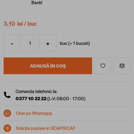
Bank!
3,10 lei
/ buc
-
+
buc (=
1
bucati
)
Cantitate
ADAUGĂ ÎN COȘ
Comanda telefonic la:
0377 10 22 22
(L-V: 08:00 - 17:00)
Chat pe Whatsapp
Solicita postare in SEAP/SICAP