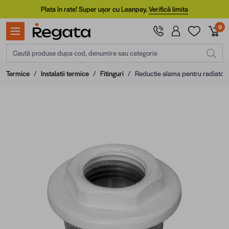
Mergi la Conținut
Plata în rate! Super ușor cu Leanpay.
Verifică limita
0
Caută produse dupa cod, denumire sau categorie
Termice
/
Instalatii termice
/
Fitinguri
/
Reductie alama pentru radiator,