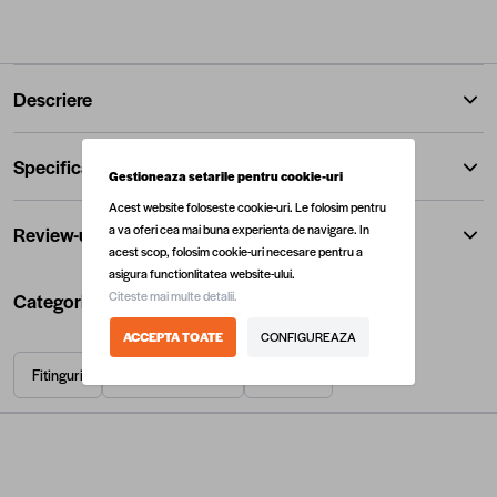
Descriere
Specificatii
Gestioneaza setarile pentru cookie-uri
Acest website foloseste cookie-uri. Le folosim pentru
a va oferi cea mai buna experienta de navigare. In
Review-uri
acest scop, folosim cookie-uri necesare pentru a
asigura functionlitatea website-ului.
Citeste mai multe detalii.
Categorii utile
ACCEPTA TOATE
CONFIGUREAZA
Fitinguri
Instalatii termice
Termice