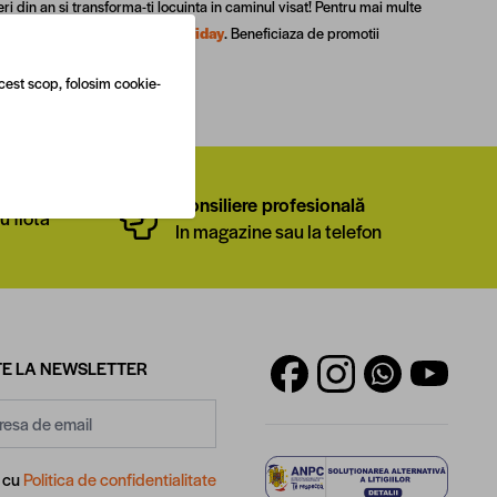
 din an si transforma-ti locuinta in caminul visat! Pentru mai multe
ertele din campania de
Black Friday
. Beneficiaza de promotii
cest scop, folosim cookie-
ional
Consiliere profesională
u flota
In magazine sau la telefon
E LA NEWSLETTER
d cu
Politica de confidentialitate