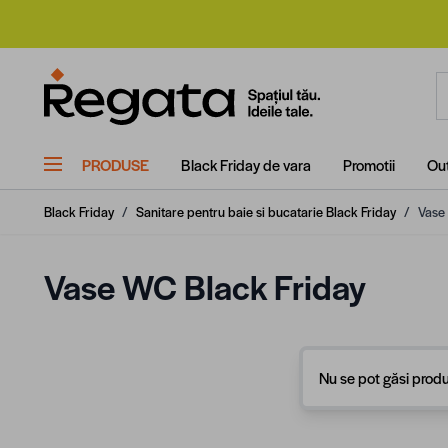
Mergi la Conținut
C
PRODUSE
Black Friday de vara
Promotii
Out
Black Friday
/
Sanitare pentru baie si bucatarie Black Friday
/
Vase
Vase WC Black Friday
Nu se pot găsi produ