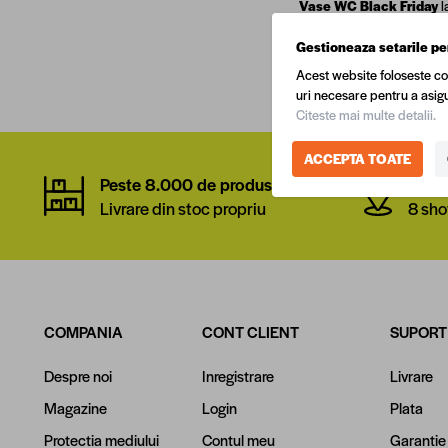
Vase WC Black Friday
l
optiuni, exploreaza intr
Gestioneaza setarile pe
substantiale la o varietate
Vezi mai multe
Acest website foloseste co
uri necesare pentru a asigu
Citeste mai multe detalii.
ACCEPTA TOATE
Peste 8.000 de produse
Rețe
Livrare din stoc propriu
8 sho
COMPANIA
CONT CLIENT
SUPORT
Despre noi
Inregistrare
Livrare
Magazine
Login
Plata
Protectia mediului
Contul meu
Garantie