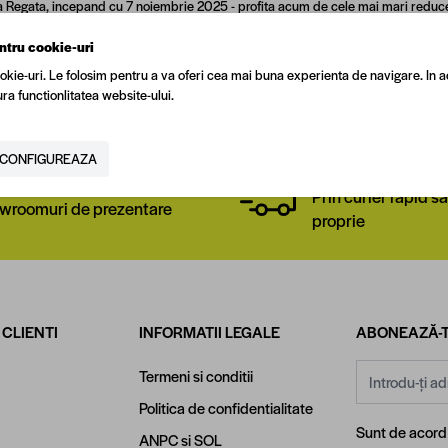
a Regata, incepand cu 7 noiembrie 2025 - profita acum de cele mai mari reduceri
eaga gama de produse de
sanitare pentru baie si bucatarie
sau vezi toate of
ntru cookie-uri
 de articole pentru casa ta. Grabeste-te, stocurile sunt limitate!
okie-uri. Le folosim pentru a va oferi cea mai buna experienta de navigare. In a
ra functionlitatea website-ului.
CONFIGUREAZA
Livrare la nivel naț
a de magazine
Prin curier rapid sa
wroomuri de prezentare
proprie
 CLIENTI
INFORMATII LEGALE
ABONEAZĂ-T
Adresă email
Termeni si conditii
Politica de confidentialitate
Sunt de acor
ANPC
si
SOL