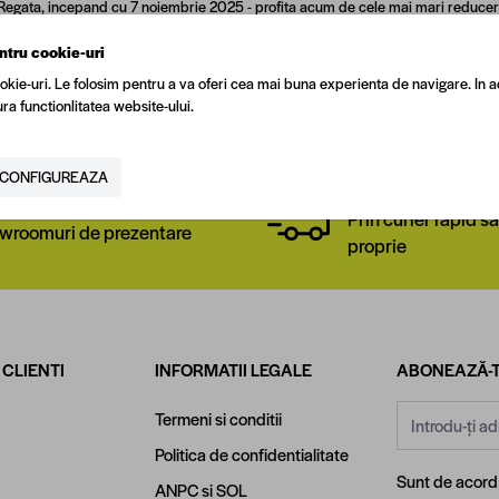
 Regata, incepand cu 7 noiembrie 2025 - profita acum de cele mai mari reduceri d
eaga gama de
instalatii termice si incalzire
sau vezi toate ofertele din campa
ntru cookie-uri
 Grabeste-te, stocurile sunt limitate!
okie-uri. Le folosim pentru a va oferi cea mai buna experienta de navigare. In a
ra functionlitatea website-ului.
CONFIGUREAZA
Livrare la nivel naț
a de magazine
Prin curier rapid sa
wroomuri de prezentare
proprie
 CLIENTI
INFORMATII LEGALE
ABONEAZĂ-T
Adresă email
Termeni si conditii
Politica de confidentialitate
Sunt de acor
ANPC
si
SOL