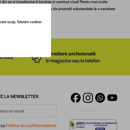
in an si transforma-ti locuinta in caminul visat! Pentru mai multe
nia de
Black Friday
. Beneficiaza de promotii substantiale la o varietate
cest scop, folosim cookie-
ional
Consiliere profesională
u flota
In magazine sau la telefon
E LA NEWSLETTER
d cu
Politica de confidentialitate