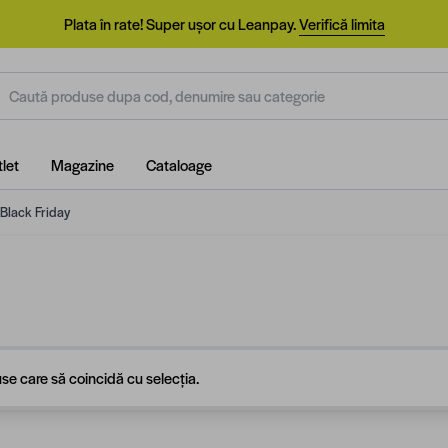
Plata în rate! Super ușor cu Leanpay.
Verifică limita
aută produse dupa cod, denumire sau categorie
let
Magazine
Cataloage
 Black Friday
se care să coincidă cu selecția.