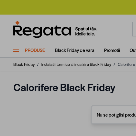
Mergi la Conținut
C
PRODUSE
Black Friday de vara
Promotii
Out
Black Friday
/
Instalatii termice si incalzire Black Friday
/
Calorifere
Calorifere Black Friday
Nu se pot găsi produ