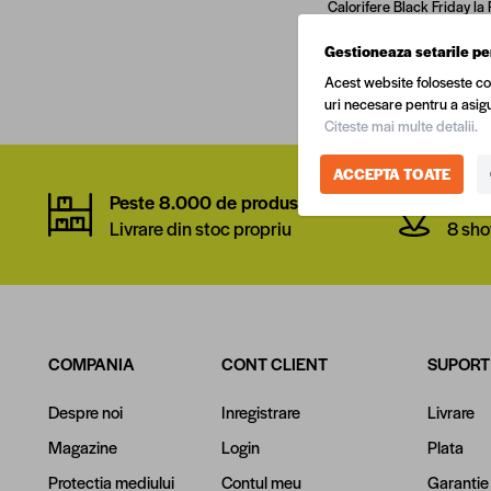
Calorifere Black Friday la
optiuni, exploreaza intr
Gestioneaza setarile pe
de articole pentru casa ta.
Vezi mai multe
Acest website foloseste co
uri necesare pentru a asigu
Citeste mai multe detalii.
ACCEPTA TOATE
Peste 8.000 de produse
Rețe
Livrare din stoc propriu
8 sho
COMPANIA
CONT CLIENT
SUPORT
Despre noi
Inregistrare
Livrare
Magazine
Login
Plata
Protectia mediului
Contul meu
Garantie