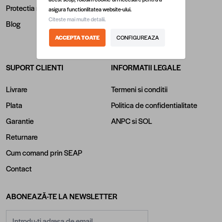
Protectia mediului
Contul meu
asigura functionlitatea website-ului.
Citeste mai multe detalii.
Blog
Istoric comenzi
ACCEPTA TOATE
CONFIGUREAZA
Retragere din contract
SUPORT CLIENTI
INFORMATII LEGALE
Livrare
Termeni si conditii
Plata
Politica de confidentialitate
Garantie
ANPC
si
SOL
Returnare
Cum comand prin SEAP
Contact
ABONEAZĂ-TE LA NEWSLETTER
Adresă email