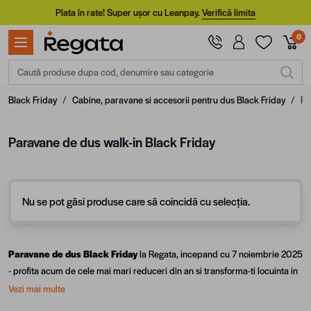
Mergi la Conținut
Plata în rate! Super ușor cu Leanpay.
Verifică limita
0
Caută produse dupa cod, denumire sau categorie
Black Friday
/
Cabine, paravane si accesorii pentru dus Black Friday
/
Pa
Paravane de dus walk-in Black Friday
Nu se pot găsi produse care să coincidă cu selecția.
Paravane de dus Black Friday
la Regata, incepand cu 7 noiembrie 2025
- profita acum de cele mai mari reduceri din an si transforma-ti locuinta in
caminul visat! Pentru mai multe optiuni, exploreaza intreaga gama de
Vezi mai multe
cabine, paravane si accesorii pentru dus
sau vezi toate ofertele din