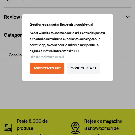
Review-uri
Gestioneaza setarile pentru cookie-uri
Acest website foloseste cookie-uri. Le folosim pentru
Categorii utile
a va oferi cea mai buna experienta de navigare. In
acest scop, folosim cookie-uri necesare pentru a
asigura functionlitatea website-ului.
Canalizare interioara
Instalatii hidro
Termice
Citeste mai multe detalii.
ACCEPTA TOATE
CONFIGUREAZA
Peste 8.000 de
Rețea de magazine
produse
8 showroomuri de