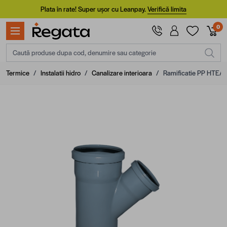
Mergi la Conținut
Plata în rate! Super ușor cu Leanpay.
Verifică limita
0
Caută produse dupa cod, denumire sau categorie
Termice
/
Instalatii hidro
/
Canalizare interioara
/
Ramificatie PP HTEA,