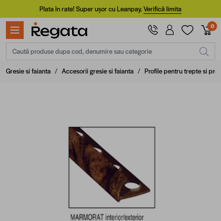
Mergi la Conținut
Plata în rate! Super ușor cu Leanpay.
Verifică limita
0
Caută produse dupa cod, denumire sau categorie
Gresie si faianta
/
Accesorii gresie si faianta
/
Profile pentru trepte si prof