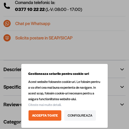
Comanda telefonic la:
0377 10 22 22
(L-V: 08:00 - 17:00)
Chat pe Whatsapp
Solicita postare in SEAP/SICAP
Descriere
Gestioneaza setarile pentru cookie-uri
Acest website foloseste cookie-uri. Le folosim pentru
Specificatii
a va oferi cea mai buna experienta de navigare. In
acest scop, folosim cookie-uri necesare pentru a
asigura functionlitatea website-ului.
Review-uri
Citeste mai multe detalii.
ACCEPTA TOATE
CONFIGUREAZA
Categorii utile