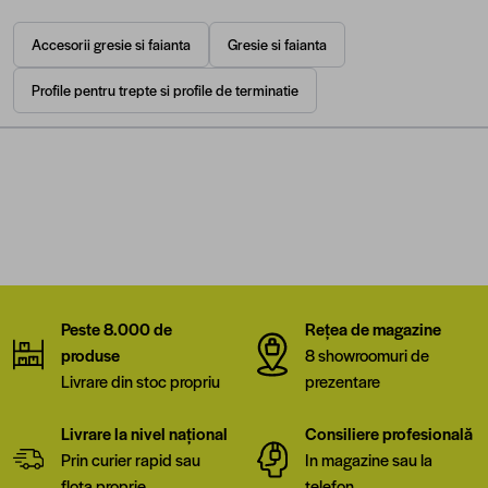
Accesorii gresie si faianta
Gresie si faianta
Profile pentru trepte si profile de terminatie
Peste 8.000 de
Rețea de magazine
produse
8 showroomuri de
Livrare din stoc propriu
prezentare
Livrare la nivel național
Consiliere profesională
Prin curier rapid sau
In magazine sau la
flota proprie
telefon