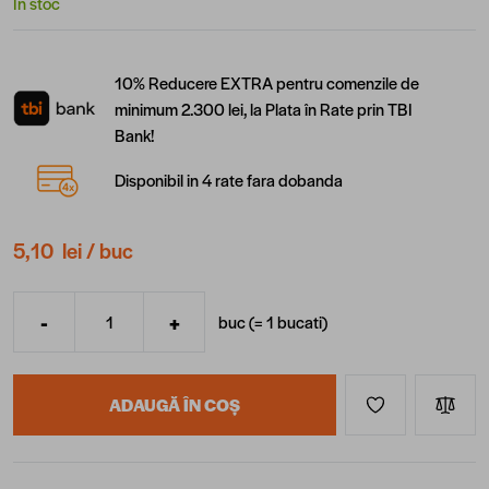
În stoc
10% Reducere EXTRA pentru comenzile de
minimum 2.300 lei, la Plata în Rate prin TBI
Bank!
Disponibil in 4 rate fara dobanda
5,10 lei
/ buc
-
+
buc (=
1
bucati
)
Cantitate
ADAUGĂ ÎN COȘ