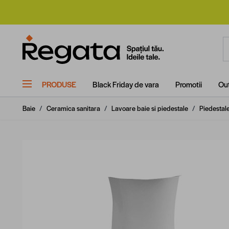
Mergi la Conținut
C
PRODUSE
Black Friday de vara
Promotii
Out
Baie
/
Ceramica sanitara
/
Lavoare baie si piedestale
/
Piedestal