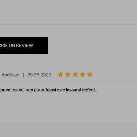
CRIE UN REVIEW
29 mai 2022
 Andrisan
|
29.05.2022
pacat ca nu l-am putut folosi ca e lavoarul defect.