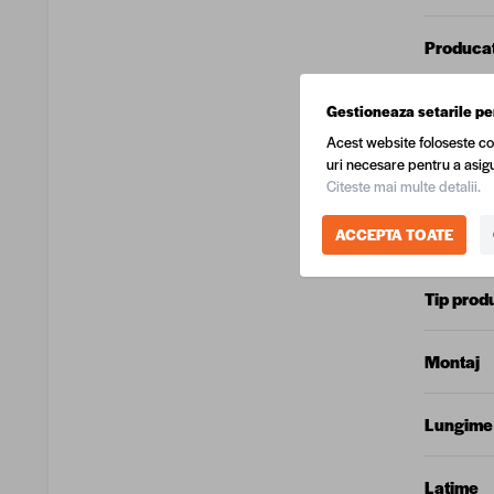
Produca
Culoare
Gestioneaza setarile pe
Acest website foloseste co
uri necesare pentru a asigu
Greutate
Citeste mai multe detalii.
Tip mater
ACCEPTA TOATE
Tip prod
Montaj
Lungime
Latime