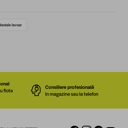
destale lavoar
ional
Consiliere profesională
u flota
In magazine sau la telefon