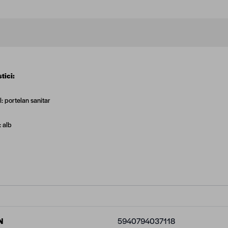
tici:
: portelan sanitar
: alb
N
5940794037118