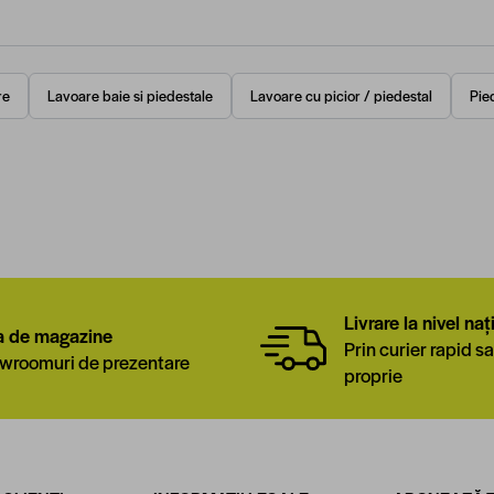
re
Lavoare baie si piedestale
Lavoare cu picior / piedestal
Pie
Livrare la nivel naț
a de magazine
Prin curier rapid sa
wroomuri de prezentare
proprie