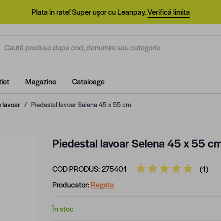
Plata în rate! Super ușor cu Leanpay.
Verifică limita
aută produse dupa cod, denumire sau categorie
let
Magazine
Cataloage
e lavoar
/
Piedestal lavoar Selena 45 x 55 cm
Piedestal lavoar Selena 45 x 55 c
COD PRODUS:
275401
(1)
Producator:
Regata
În stoc