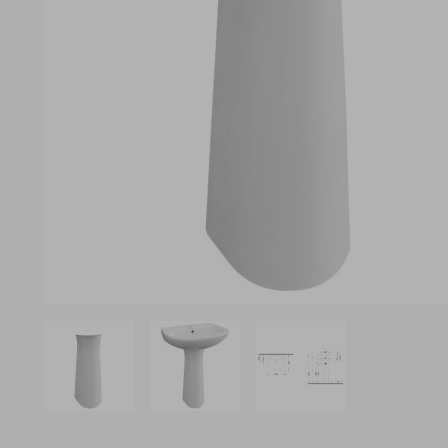
View larger image
View larger image
View larger image