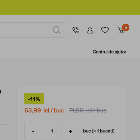
0
Centrul de ajutor
m
-11%
63,99 lei
/ buc
71,90 lei
/ buc
-
+
buc (=
1
bucati
)
Cantitate