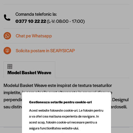
Comanda telefonic la:
0377 10 22 22
(L-V: 08:00 - 17:00)
Chat pe Whatsapp
Solicita postare in SEAP/SICAP
Model Basket Weave
Modelul Basket Weave este inspirat de textura tesaturilor
impletite, in care placile sunt alteranate in grupuri dispuse
perpendicular, creeand un joc elegant de forme si directii. Designul
Gestioneaza setarile pentru cookie-uri
sau distinctiv adauga profunzime si un caracter aparte pardoselii.
Acest website foloseste cookie-uri. Le folosim pentru
a va oferi cea mai buna experienta de navigare. In
acest scop, folosim cookie-uri necesare pentru a
asigura functionlitatea website-ului.