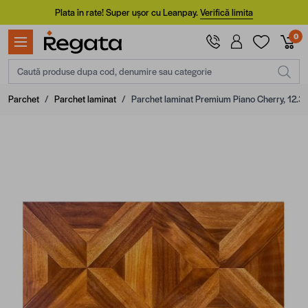
Mergi la Conținut
Plata în rate! Super ușor cu Leanpay.
Verifică limita
0
Caută produse dupa cod, denumire sau categorie
Parchet
/
Parchet laminat
/
Parchet laminat Premium Piano Cherry, 12.3