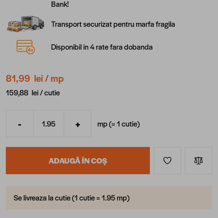
Bank!
Transport securizat pentru marfa fragila
Disponibil in 4 rate fara dobanda
81,99 lei
/ mp
159,88 lei /
cutie
-
+
mp (=
1
cutie
)
Cantitate
ADAUGĂ ÎN COȘ
Se livreaza la cutie (1 cutie = 1.95 mp)