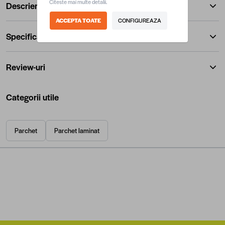
Citeste mai multe detalii.
Descriere
ACCEPTA TOATE
CONFIGUREAZA
Specificatii
Review-uri
Categorii utile
Parchet
Parchet laminat