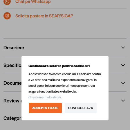
Chat pe Whatsapp
Solicita postare in SEAP/SICAP
Descriere
Specificatii
Gestioneaza setarile pentru cookie-uri
Acest website foloseste cookie-uri. Le folosim pentru
a va oferi cea mai buna experienta de navigare. In
Documente
acest scop, folosim cookie-uri necesare pentru a
asigura functionlitatea website-ului.
Citeste mai multe detalii.
Review-uri
ACCEPTA TOATE
CONFIGUREAZA
Categorii utile