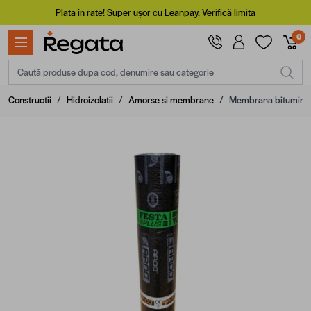
Mergi la Conținut
Plata în rate! Super ușor cu Leanpay.
Verifică limita
0
Caută produse dupa cod, denumire sau categorie
Constructii
/
Hidroizolatii
/
Amorse si membrane
/
Membrana bituminoa