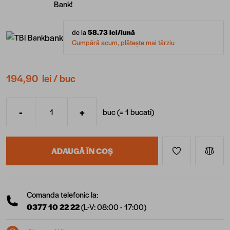
Bank!
de la
58.73
lei/lună
bank
Cumpără acum, plătește mai târziu
194,90 lei
/ buc
-
+
buc (=
1
bucati
)
Cantitate
ADAUGĂ ÎN COȘ
Comanda telefonic la:
0377 10 22 22
(L-V: 08:00 - 17:00)