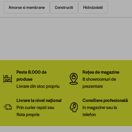
Amorse si membrane
Constructii
Hidroizolatii
Peste 8.000 de
Rețea de magazine
produse
8 showroomuri de
Livrare din stoc propriu
prezentare
Livrare la nivel național
Consiliere profesională
Prin curier rapid sau
In magazine sau la
flota proprie
telefon