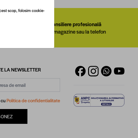
cest scop, folosim cookie-
ional
Consiliere profesională
u flota
In magazine sau la telefon
E LA NEWSLETTER
d cu
Politica de confidentialitate
BONEZ