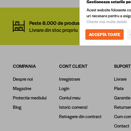
Gestioneaza setarile pe
Acest website foloseste co
uri necesare pentru a asigu
Citeste mai multe detalii.
Peste 8.000 de produse
Rețe
Livrare din stoc propriu
8 sho
ACCEPTA TOATE
COMPANIA
CONT CLIENT
SUPORT
Despre noi
Inregistrare
Livrare
Magazine
Login
Plata
Protectia mediului
Contul meu
Garantie
Blog
Istoric comenzi
Returnar
Retragere din contract
Cum com
Contact