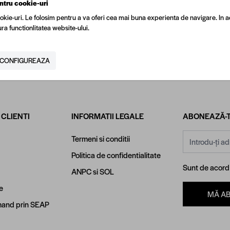
ntru cookie-uri
okie-uri. Le folosim pentru a va oferi cea mai buna experienta de navigare. In a
ra functionlitatea website-ului.
Livrare la nivel naț
a de magazine
Prin curier rapid sa
wroomuri de prezentare
proprie
CONFIGUREAZA
 CLIENTI
INFORMATII LEGALE
ABONEAZĂ-T
Adresă email
Termeni si conditii
Politica de confidentialitate
Sunt de acor
ANPC
si
SOL
e
MĂ A
and prin SEAP