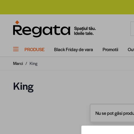
Mergi la Conținut
C
PRODUSE
Black Friday de vara
Promotii
Out
Marci
/
King
King
Nu se pot găsi produ