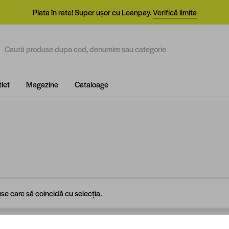
Plata în rate! Super ușor cu Leanpay.
Verifică limita
aută produse dupa cod, denumire sau categorie
let
Magazine
Cataloage
se care să coincidă cu selecția.