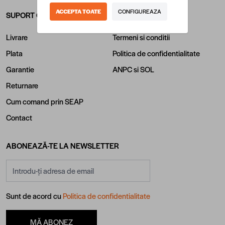
ACCEPTA TOATE
CONFIGUREAZA
SUPORT CLIENTI
INFORMATII LEGALE
Livrare
Termeni si conditii
Plata
Politica de confidentialitate
Garantie
ANPC
si
SOL
Returnare
Cum comand prin SEAP
Contact
ABONEAZĂ-TE LA NEWSLETTER
Adresă email
Sunt de acord cu
Politica de confidentialitate
MĂ ABONEZ