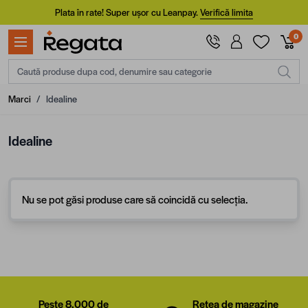
Mergi la Conținut
Plata în rate! Super ușor cu Leanpay.
Verifică limita
0
Caută produse dupa cod, denumire sau categorie
Marci
/
Idealine
Idealine
Nu se pot găsi produse care să coincidă cu selecția.
Peste 8.000 de
Rețea de magazine