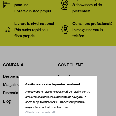
produse
8 showroomuri de
Livrare din stoc propriu
prezentare
Livrare la nivel național
Consiliere profesională
Prin curier rapid sau
In magazine sau la
flota proprie
telefon
COMPANIA
CONT CLIENT
Despre noi
Inregistrare
Magazine
Login
Gestioneaza setarile pentru cookie-uri
Acest website foloseste cookie-uri. Le folosim pentru
Protectia mediului
Contul meu
a va oferi cea mai buna experienta de navigare. In
Blog
Istoric comenzi
acest scop, folosim cookie-uri necesare pentru a
asigura functionlitatea website-ului.
Retragere din contract
Citeste mai multe detalii.