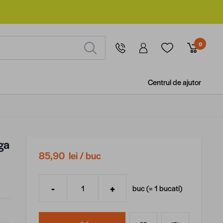
0
Centrul de ajutor
ga
85,90 lei
/ buc
-
+
buc (=
1
bucati
)
Cantitate