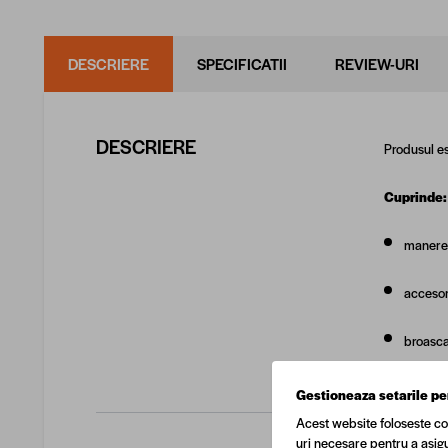
DESCRIERE
SPECIFICATII
REVIEW-URI
DESCRIERE
Produsul es
Cuprinde
manerel
accesori
broasca
Gestioneaza setarile pe
Acest website foloseste co
uri necesare pentru a asigu