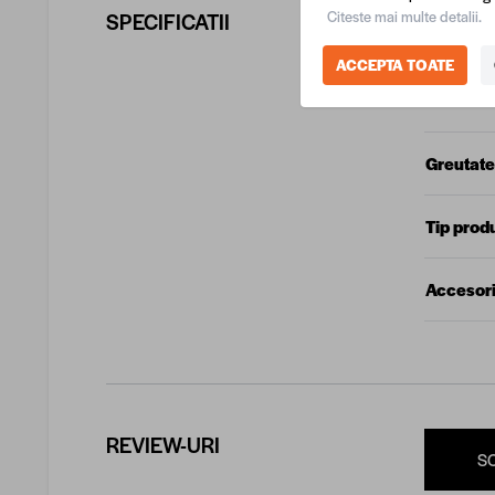
Citeste mai multe detalii.
SPECIFICATII
COD EA
ACCEPTA TOATE
Produca
Greutate
Tip prod
Accesori
REVIEW-URI
S