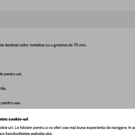
te destinat usilor metalice cu o grosime de 70 mm.
:
e pentru usi,
ile,
 pentru usa.
ntru cookie-uri
okie-uri. Le folosim pentru a va oferi cea mai buna experienta de navigare. In a
ra functionlitatea website-ului.