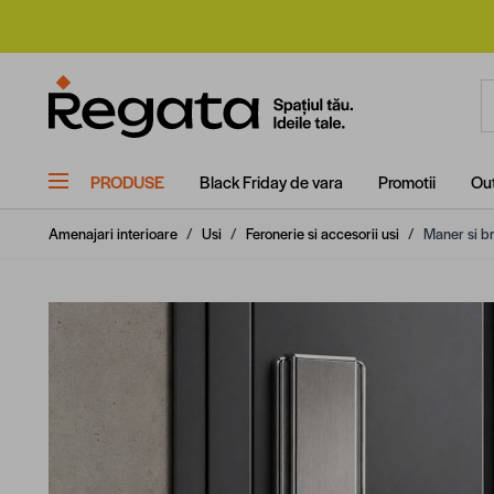
Mergi la Conținut
C
PRODUSE
Black Friday de vara
Promotii
Out
Amenajari interioare
/
Usi
/
Feronerie si accesorii usi
/
Maner si b