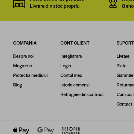
Livrare din stoc propriu
8 sho
COMPANIA
CONT CLIENT
SUPORT
Despre noi
Inregistrare
Livrare
Magazine
Login
Plata
Protectia mediului
Contul meu
Garantie
Blog
Istoric comenzi
Returnar
Retragere din contract
Cum com
Contact