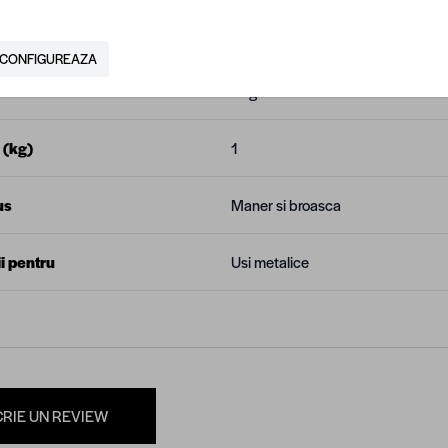
N
5940794028567
CONFIGUREAZA
tor
Regata
 (kg)
1
us
Maner si broasca
i pentru
Usi metalice
CRIE UN REVIEW