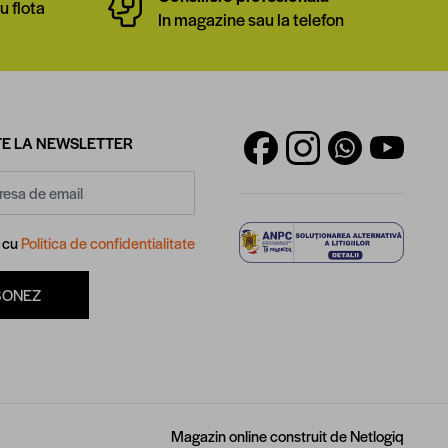
u flota
In magazine sau la telefon
E LA NEWSLETTER
d cu
Politica de confidentialitate
BONEZ
Magazin online construit de
Netlogiq