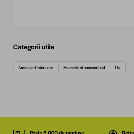
Categorii utile
Amenajari interioare
Feronerie si accesorii usi
Usi
Peste 8.000 de produse
Rețe