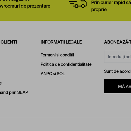
Prin curier rapid sa
wroomuri de prezentare
proprie
 CLIENTI
INFORMATII LEGALE
ABONEAZĂ-T
Adresă email
Termeni si conditii
Politica de confidentialitate
Sunt de acor
ANPC
si
SOL
e
MĂ A
and prin SEAP