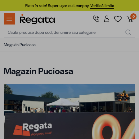
Mergi la Conținut
Plata în rate! Super ușor cu Leanpay.
Verifică limita
0
Caută produse dupa cod, denumire sau categorie
Magazin Pucioasa
Magazin Pucioasa