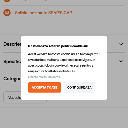
Solicita postare in SEAP/SICAP
Descriere
Gestioneaza setarile pentru cookie-uri
Acest website foloseste cookie-uri. Le folosim pentru
a va oferi cea mai buna experienta de navigare. In
Specificatii
acest scop, folosim cookie-uri necesare pentru a
asigura functionlitatea website-ului.
Citeste mai multe detalii.
Categorii utile
ACCEPTA TOATE
CONFIGUREAZA
Vopsele pentru lemn