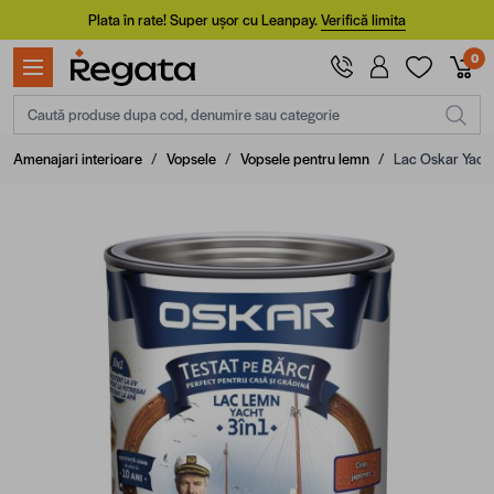
Mergi la Conținut
Plata în rate! Super ușor cu Leanpay.
Verifică limita
0
Caută produse dupa cod, denumire sau categorie
Amenajari interioare
/
Vopsele
/
Vopsele pentru lemn
/
Lac Oskar Yacht