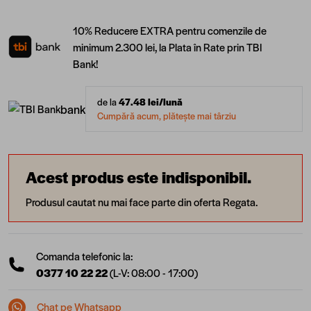
10% Reducere EXTRA pentru comenzile de
minimum 2.300 lei, la Plata în Rate prin TBI
Bank!
de la
47.48
lei/lună
bank
Cumpără acum, plătește mai târziu
Acest produs este indisponibil.
Produsul cautat nu mai face parte din oferta Regata.
Comanda telefonic la:
0377 10 22 22
(L-V: 08:00 - 17:00)
Chat pe Whatsapp