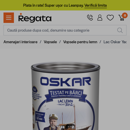
Mergi la Conținut
Plata în rate! Super ușor cu Leanpay.
Verifică limita
0
Caută produse dupa cod, denumire sau categorie
Amenajari interioare
/
Vopsele
/
Vopsele pentru lemn
/
Lac Oskar Yacht