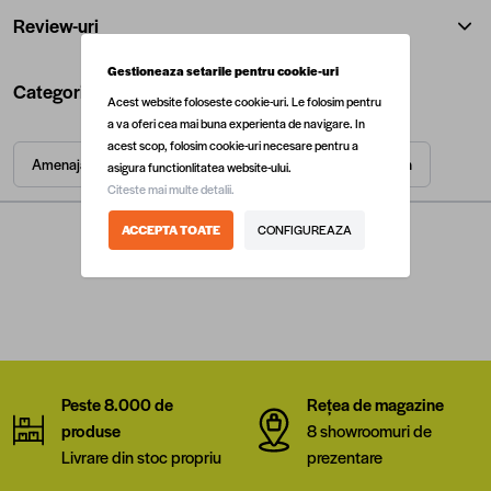
Review-uri
Gestioneaza setarile pentru cookie-uri
Categorii utile
Acest website foloseste cookie-uri. Le folosim pentru
a va oferi cea mai buna experienta de navigare. In
acest scop, folosim cookie-uri necesare pentru a
Amenajari interioare
Vopsele
Vopsele pentru lemn
asigura functionlitatea website-ului.
Citeste mai multe detalii.
ACCEPTA TOATE
CONFIGUREAZA
Peste 8.000 de
Rețea de magazine
produse
8 showroomuri de
Livrare din stoc propriu
prezentare