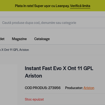
Plata în rate! Super ușor cu Leanpay.
Verifică limita
aută produse dupa cod, denumire sau categorie
let
Magazine
Cataloage
o X Ont 11 GPL Ariston
Instant Fast Evo X Ont 11 GPL
Ariston
COD PRODUS:
273956
Producator:
Ariston
Stoc epuizat