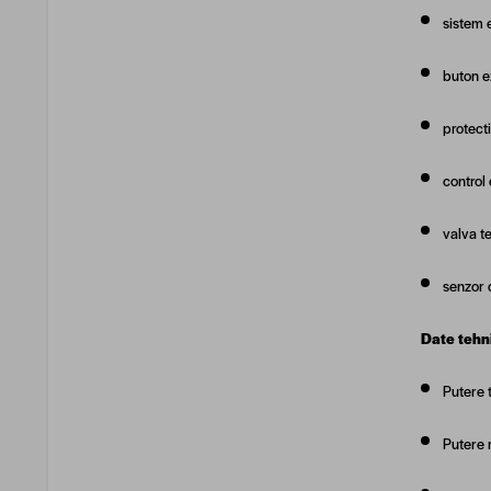
sistem 
buton e
protecti
control 
valva t
senzor d
Date tehn
Putere 
Putere 