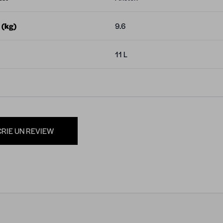
 (kg)
9.6
11 L
CRIE UN REVIEW