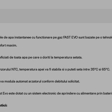
ele de apa instantanee cu functionare pe gaz FAST EVO sunt bazate pe o tehnolog
nfort maxim.
eficiati de toata apa pe care o doriti la temperatura setata.
nzorului NTC, temperatura apei va fi stabila si o puteti seta intre 35°C si 65°C.
l va modula automat arzatorul conform debitului solicitat.
t Evo este dotat cu un sistem electronic de aprindere cu alimentare prin bateri
tici: