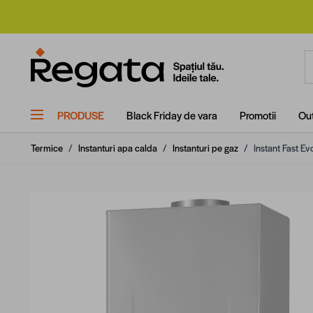
Mergi la Conținut
C
PRODUSE
Black Friday de vara
Promotii
Out
Termice
/
Instanturi apa calda
/
Instanturi pe gaz
/
Instant Fast Ev