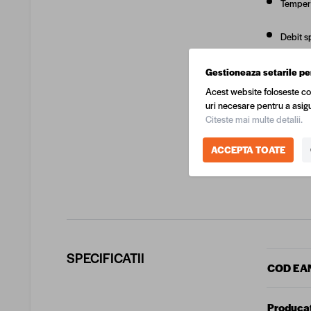
Temper
Debit s
Presiun
Gestioneaza setarile pe
Acest website foloseste co
Presiun
uri necesare pentru a asigu
Citeste mai multe detalii.
Tensiun
ACCEPTA TOATE
Tip gaz
SPECIFICATII
COD EA
Produca