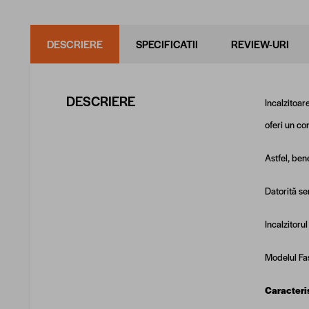
DESCRIERE
SPECIFICATII
REVIEW-URI
DESCRIERE
Incalzitoar
oferi un co
Astfel, ben
Datorită se
Incalzitoru
Modelul Fas
Caracteris