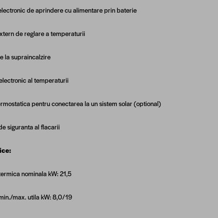
electronic de aprindere cu alimentare prin baterie
xtern de reglare a temperaturii
e la supraincalzire
electronic al temperaturii
ermostatica pentru conectarea la un sistem solar (optional)
e siguranta al flacarii
ice:
termica nominala kW: 21,5
min./max. utila kW: 8,0/19