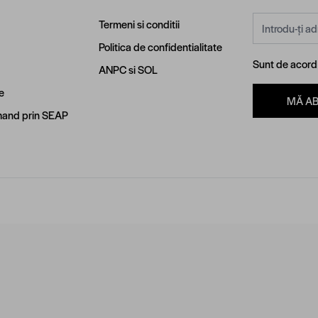
Adresă email
Termeni si conditii
Politica de confidentialitate
Sunt de acor
ANPC
si
SOL
e
MĂ A
and prin SEAP