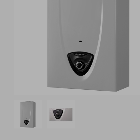
View larger image
View larger image