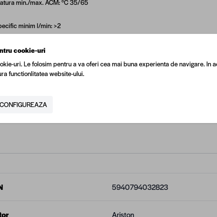
atura min./max. ACM: °C 35/65
pecific minim l/min: >2
e maxima de functionare bar: 10
ntru cookie-uri
okie-uri. Le folosim pentru a va oferi cea mai buna experienta de navigare. In a
e minima de funtionare bar: 0,1
ra functionlitatea website-ului.
e de alimentare/frecventa baterie: V/Hz 2x1,5V LR20
CONFIGUREAZA
: GPL
N
5940794032823
tor
Ariston